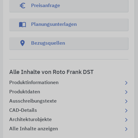
euro_symbol
Preisanfrage
import_contacts
Planungsunterlagen
location_on
Bezugsquellen
Alle Inhalte von Roto Frank DST
Produktinformationen
Produktdaten
Ausschreibungstexte
CAD-Details
Architekturobjekte
Alle Inhalte anzeigen