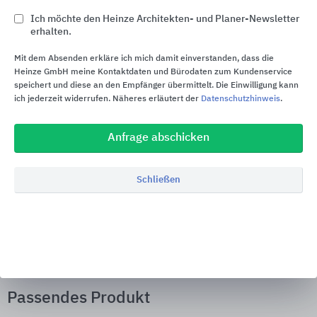
Ich möchte den Heinze Architekten- und Planer-Newsletter
erhalten.
location_on
Mit dem Absenden erkläre ich mich damit einverstanden, dass die
Bezugsquellen
Heinze GmbH meine Kontaktdaten und Bürodaten zum Kundenservice
speichert und diese an den Empfänger übermittelt. Die Einwilligung kann
ich jederzeit widerrufen. Näheres erläutert der
Datenschutzhinweis
.
Anfrage abschicken
Schließen
Passende Inhalte zur
Produktinformation "Flachdachfenster
für Neueinbau"
Passendes Produkt