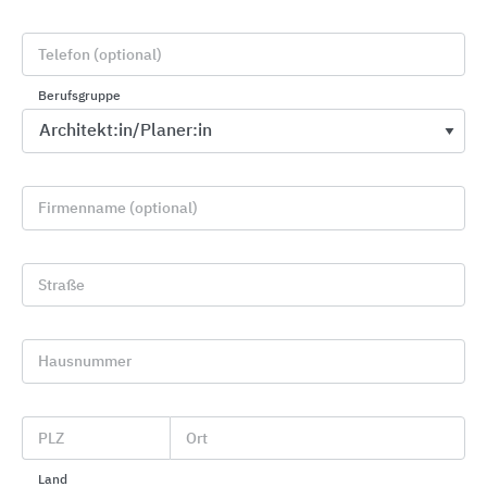
Telefon (optional)
Berufsgruppe
Sichtschutz, Blendschutz, Verdunkelung
Den Roto Faltstore gibt es auch in stark und
weniger stark verdunkelnden
Firmenname (optional)
Wabenplisseestoffen.
Straße
Direkter Kontakt zu "Roto Frank DST"
Hausnummer
PLZ
Ort
phone
Land