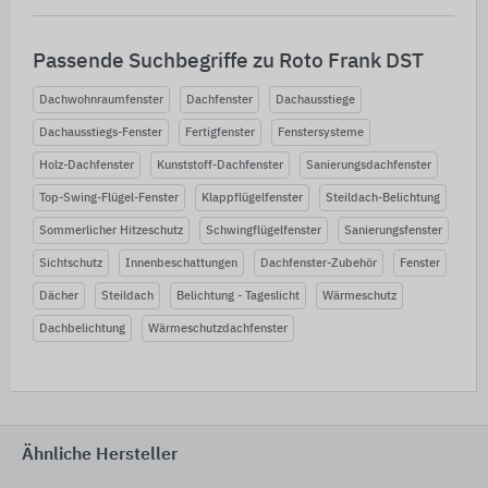
Passende Suchbegriffe zu Roto Frank DST
Dachwohnraumfenster
Dachfenster
Dachausstiege
Dachausstiegs-Fenster
Fertigfenster
Fenstersysteme
Holz-Dachfenster
Kunststoff-Dachfenster
Sanierungsdachfenster
Top-Swing-Flügel-Fenster
Klappflügelfenster
Steildach-Belichtung
Sommerlicher Hitzeschutz
Schwingflügelfenster
Sanierungsfenster
Sichtschutz
Innenbeschattungen
Dachfenster-Zubehör
Fenster
Dächer
Steildach
Belichtung - Tageslicht
Wärmeschutz
Dachbelichtung
Wärmeschutzdachfenster
Ähnliche Hersteller