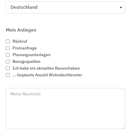
Rückruf
Mein Anliegen
Rückruf
euro_symbol
Preisanfrage
Planungsunterlagen
Preisanfrage
Bezugsquellen
Ich habe ein aktuelles Bauvorhaben
... Geplante Anzahl Wohndachfenster
Meine Nachricht
import_contacts
Planungsunterlagen