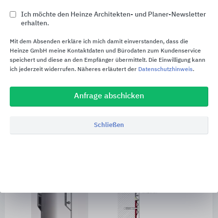
Abdeckblende zum Aufklipsen, steckbare
Ich möchte den Heinze Architekten- und Planer-Newsletter
Kopfstücke mit / ohne Laibungsblech
erhalten.
Weitere Informationen
Mit dem Absenden erkläre ich mich damit einverstanden, dass die
Heinze GmbH meine Kontaktdaten und Bürodaten zum Kundenservice
Terrassenwandanschluss- /
speichert und diese an den Empfänger übermittelt. Die Einwilligung kann
Trittschutzprofilsystem
TWAP Connect
|
ich jederzeit widerrufen. Näheres erläutert der
Datenschutzhinweis
.
Technisches Datenblatt
TWAP Connect
Anfrage abschicken
Schließen
Terrassenwandanschluss- /
Trittschutzprofilsystem
TWAP
Design