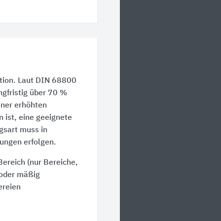
ition. Laut DIN 68800
ngfristig über 70 %
einer erhöhten
n ist, eine geeignete
gsart muss in
ungen erfolgen.
ereich (nur Bereiche,
 oder mäßig
ereien