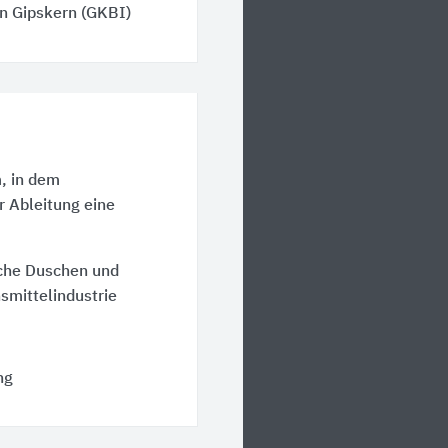
n Gipskern (GKBI)
, in dem
r Ableitung eine
iche Duschen und
mittelindustrie
ng