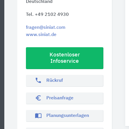
Deutschland
Tel. +49 2102 4930
fragen@siniat.com
www.siniat.de
Kostenloser
Infoservice
phone
Rückruf
euro_symbol
Preisanfrage
import_contacts
Planungsunterlagen