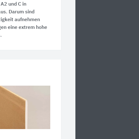
A2 und C in
aus. Darum sind
tigkeit aufnehmen
gen eine extrem hohe
.