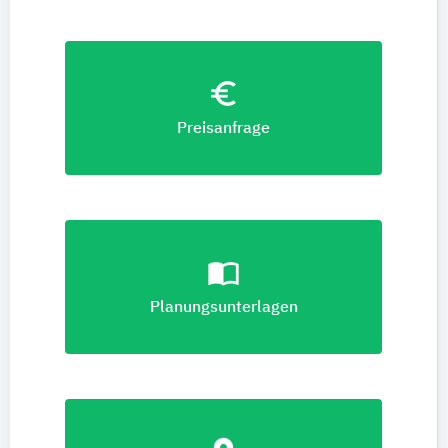
euro_symbol
Preisanfrage
import_contacts
Planungsunterlagen