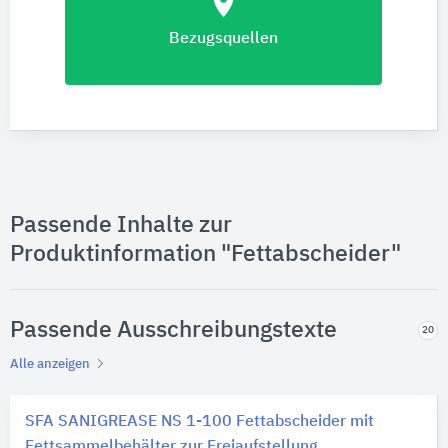
location_on
Bezugsquellen
Passende Inhalte zur
Produktinformation "Fettabscheider"
Passende Ausschreibungstexte
20
Alle anzeigen
SFA SANIGREASE NS 1-100 Fettabscheider mit
Fettsammelbehälter zur Freiaufstellung