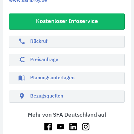
www.sanibroy.de
Kostenloser Infoservice
phone
Rückruf
euro_symbol
Preisanfrage
import_contacts
Planungsunterlagen
location_on
Bezugsquellen
Mehr von SFA Deutschland auf