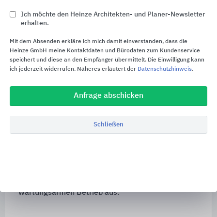
durch die an der Gebäudeaußenseite
Ich möchte den Heinze Architekten- und Planer-Newsletter
angekuppelte Pumpe des Entsorgungsfahrzeugs.
erhalten.
Das Schredder-Mix-System dient der Umwälzung
und Homogenisierung des Behälterinhaltes für
Mit dem Absenden erkläre ich mich damit einverstanden, dass die
Heinze GmbH meine Kontaktdaten und Bürodaten zum Kundenservice
eine problemlose Entsorgung.
speichert und diese an den Empfänger übermittelt. Die Einwilligung kann
ich jederzeit widerrufen. Näheres erläutert der
Datenschutzhinweis
.
Die
Reinigung
des Abscheiders erfolgt parallel
zum Umwälzen und Zerkleinern des
Anfrage abschicken
Behälterinhaltes mit kaltem Frischwasser.
Dadurch wird weder ein Vorlagebehälter noch ein
Warmwasseranschluss benötigt. Bei der
Schließen
Entsorgung und Reinigung entsteht keine
Geruchsemission. Die Steuerung von Schredder-
Mix-System und Fülleinrichtung erfolgt über ein
zentrales Schaltgerät. Die Anlage zeichnet sich
durch ihre einfache Bedienung und ihren
wartungsarmen Betrieb aus.