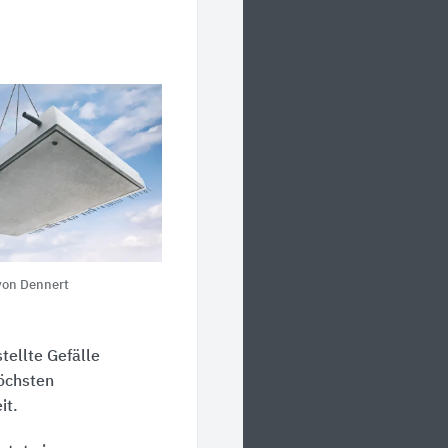
 von Dennert
tellte Gefälle
höchsten
it.