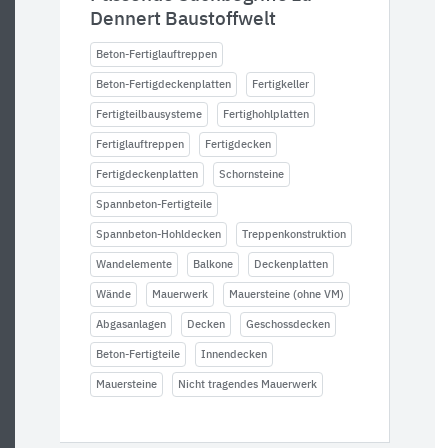
Dennert Baustoffwelt
Beton-Fertiglauftreppen
Beton-Fertigdeckenplatten
Fertigkeller
Fertigteilbausysteme
Fertighohlplatten
Fertiglauftreppen
Fertigdecken
Fertigdeckenplatten
Schornsteine
Spannbeton-Fertigteile
Spannbeton-Hohldecken
Treppenkonstruktion
Wandelemente
Balkone
Deckenplatten
Wände
Mauerwerk
Mauersteine (ohne VM)
Abgasanlagen
Decken
Geschossdecken
Beton-Fertigteile
Innendecken
Mauersteine
Nicht tragendes Mauerwerk