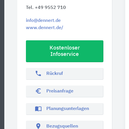
Tel. +49 9552 710
info@dennert.de
www.dennert.de/
Kostenloser
Infoservice
phone
Rückruf
euro_symbol
Preisanfrage
import_contacts
Planungsunterlagen
location_on
Bezugsquellen