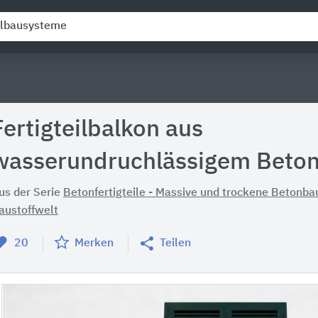
Fertigteilbalkon aus
wasserundruchlässigem Beto
us der Serie
Betonfertigteile - Massive und trockene Betonba
austoffwelt
20
Merken
Teilen