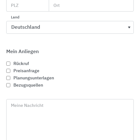
PLZ
Ort
Land
Mein Anliegen
Rückruf
Preisanfrage
Video zur Funktionsweise der Evoflex-Technologie
Planungsunterlagen
Bezugsquellen
Nachhaltigkeit
Meine Nachricht
Für Gebäudezertifizierungen wie DGNB, QNG,
LEED, BREEAM und BNB stellt Brillux
produktspezifische Nachhaltigkeitsinformationen