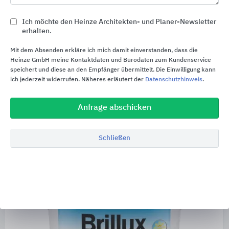
bereit.
Ich möchte den Heinze Architekten- und Planer-Newsletter
erhalten.
Mit dem Absenden erkläre ich mich damit einverstanden, dass die
Farbtonvielfalt
Heinze GmbH meine Kontaktdaten und Bürodaten zum Kundenservice
speichert und diese an den Empfänger übermittelt. Die Einwilligung kann
ich jederzeit widerrufen. Näheres erläutert der
Datenschutzhinweis
.
Evocryl 200 bietet die ganze Farbtonvielfalt und
ein langlebiges Ergebnis. Auch dunkle und
Anfrage abschicken
intensive Töne sind auch für WDVS dank SolReflex
möglich.
Schließen