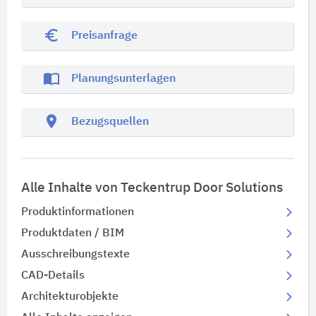
euro_symbol
Preisanfrage
import_contacts
Planungsunterlagen
location_on
Bezugsquellen
Alle Inhalte von Teckentrup Door Solutions
Produktinformationen
Produktdaten / BIM
Ausschreibungstexte
CAD-Details
Architekturobjekte