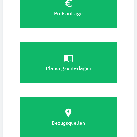
euro_symbol
Preisanfrage
import_contacts
Planungsunterlagen
location_on
Bezugsquellen