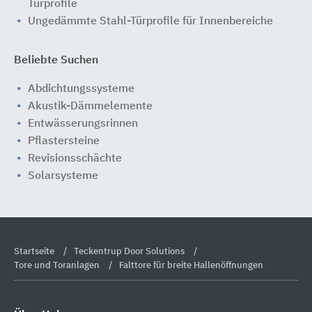
Türprofile
Ungedämmte Stahl-Türprofile für Innenbereiche
Beliebte Suchen
Abdichtungssysteme
Akustik-Dämmelemente
Entwässerungsrinnen
Pflastersteine
Revisionsschächte
Solarsysteme
Startseite
Teckentrup Door Solutions
Tore und Toranlagen
Falttore für breite Hallenöffnungen