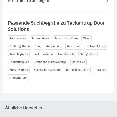
Alle Inhalte anzeigen
Passende Suchbegriffe zu Teckentrup Door
Solutions
Rauchschutz
Rahmentüren
Rauchschutztüren
Türen
Drehflügeltüren
Tore
Außentüren
Innentüren
Schwenktüren
Anschlagtüren
Funktionstüren
Brandschutz
Garagentore
Industriehallen
Brandabschlusssysteme
Haustüren
Eingangstüren
Brandschutzsysteme
Brandschutztüren
Garagen
Industrietore
Ähnliche Hersteller