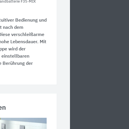
tandbatterie F3S-MIX
tuitiver Bedienung und
gt nach dem
Diese verschleißarme
 hohe Lebensdauer. Mit
ppe wird der
 einstellbaren
e Berührung der
en