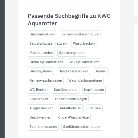
Passende Suchbegriffe zu KWC
Aquarotter
Duscharmaturen
Sensor-Sanitärarmaturen
Selbstschlussarmaturen
Waschbecken
Mischbatterien
Spendersysteme
Urinal-Spülarmaturen
WC-Spülarmaturen
Duschsysteme
Handwaschbecken
Urinale
Reihenwaschanlagen
Waschtischarmaturen
WC-Becken
Sanitärspender
Kopfbrausen
Spülbecken
Trinkbrunnenanlagen
Ausgussbecken
Abfallbehälter
Brausen
Duschwannen
Kinder-Waschplätze
Sanitärarmaturen
Sanitärauslaufarmaturen