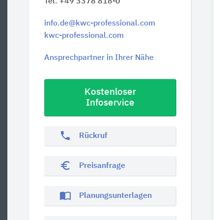
Tel. +49 3378 818-0
info.de@kwc-professional.com
kwc-professional.com
Ansprechpartner in Ihrer Nähe
Kostenloser
Infoservice
phone
Rückruf
euro_symbol
Preisanfrage
import_contacts
Planungsunterlagen