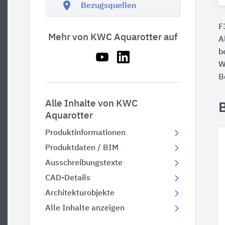
location_on
Bezugsquellen
F
Mehr von KWC Aquarotter auf
A
b
W
B
Alle Inhalte von KWC
Aquarotter
Produktinformationen
Produktdaten / BIM
Ausschreibungstexte
CAD-Details
Architekturobjekte
Alle Inhalte anzeigen