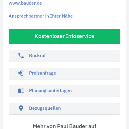
www.bauder.de
Ansprechpartner in Ihrer Nähe
Kostenloser Infoservice
phone
Rückruf
euro_symbol
Preisanfrage
import_contacts
Planungsunterlagen
location_on
Bezugsquellen
Mehr von Paul Bauder auf