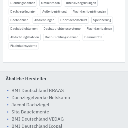
Dichtungsbahnen
Umkehrdach
Intensivbegrünungen
Dachbegrünungen
Außenbegrünung
Flachdachbegrünungen
Dachbahnen
Abdichtungen
Oberflächenschutz
Speicherung
Dachabdichtungen
Dachabdichtungssysteme
Flachdachbahnen
Abdichtungsbahnen
Dach-Dichtungsbahnen
Dämmstoffe
Flachdachsysteme
Ähnliche Hersteller
BMI Deutschland BRAAS
Dachziegelwerke Nelskamp
Jacobi Dachziegel
Sita Bauelemente
BMI Deutschland VEDAG
BMI Deutschland Icopal