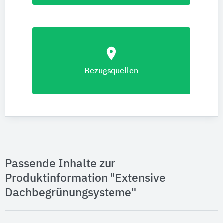
location_on
Bezugsquellen
Passende Inhalte zur
Produktinformation "Extensive
Dachbegrünungsysteme"