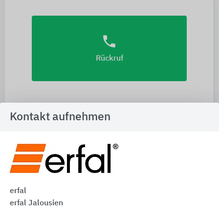
phone
Rückruf
Kontakt aufnehmen
euro_symbol
Preisanfrage
erfal
erfal Jalousien
import_contacts