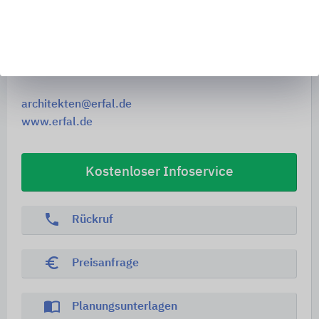
Gewerbering 8
08223
Falkenstein
Deutschland
Tel. +49 3745 7500
architekten@erfal.de
www.erfal.de
Kostenloser Infoservice
phone
Rückruf
euro_symbol
Preisanfrage
import_contacts
Planungsunterlagen