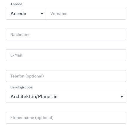
Anrede
Planungsunterlagen
Vorname
Nachname
location_on
E-Mail
Bezugsquellen
Telefon (optional)
Berufsgruppe
Passende Inhalte zur
Firmenname (optional)
Produktinformation "erfal Jalousien"