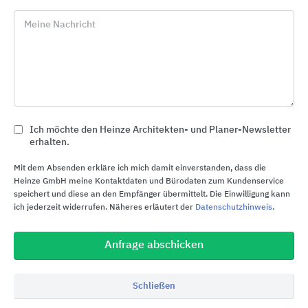
Meine Nachricht
Downloads
Produktinfos zum Mitnehmen
erfal Jalousien
Download
Ich möchte den Heinze Architekten- und Planer-Newsletter
erhalten.
Mit dem Absenden erkläre ich mich damit einverstanden, dass die
Heinze GmbH meine Kontaktdaten und Bürodaten zum Kundenservice
speichert und diese an den Empfänger übermittelt. Die Einwilligung kann
ich jederzeit widerrufen. Näheres erläutert der
Datenschutzhinweis
.
Anfrage abschicken
erfal GmbH & Co. KG
Schließen