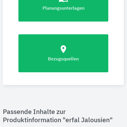
Planungsunterlagen
location_on
Bezugsquellen
Passende Inhalte zur
Produktinformation "erfal Jalousien"