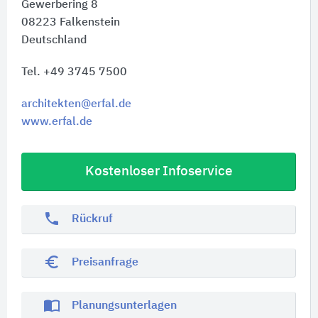
Gewerbering 8
08223
Falkenstein
Deutschland
Tel. +49 3745 7500
architekten@erfal.de
www.erfal.de
Kostenloser Infoservice
phone
Rückruf
euro_symbol
Preisanfrage
import_contacts
Planungsunterlagen