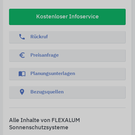
Kostenloser Infoservice
phone
Rückruf
euro_symbol
Preisanfrage
import_contacts
Planungsunterlagen
location_on
Bezugsquellen
Alle Inhalte von FLEXALUM
Sonnenschutzsysteme