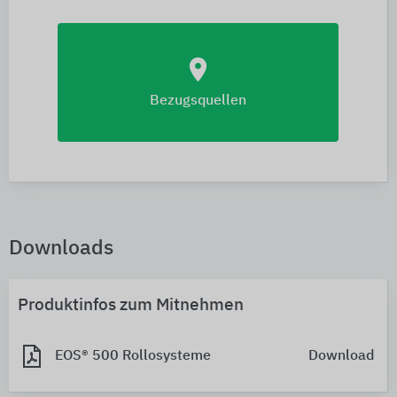
location_on
Bezugsquellen
Downloads
Produktinfos zum Mitnehmen
EOS® 500 Rollosysteme
Download