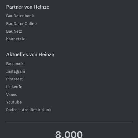
Partner von Heinze
BauDatenbank
BauDatenOnline
BauNetz
baunetz id
Aktuelles von Heinze
Facebook
Instagram
Pinterest
LinkedIn
Vimeo
Youtube
Podcast Architekturfunk
8.000