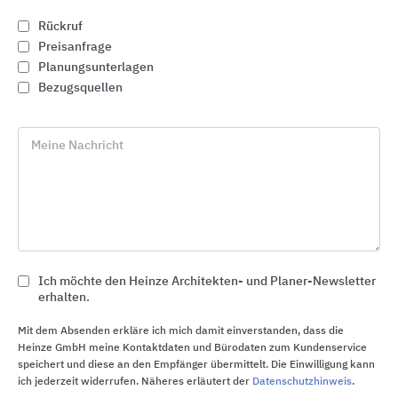
Rückruf
Preisanfrage
®
Planungsunterlagen
Arrest Hotel Roermond/Niederlande: EOS
500 M Rollos
Bezugsquellen
Meine Nachricht
Ich möchte den Heinze Architekten- und Planer-Newsletter
erhalten.
Außenansicht
Mit dem Absenden erkläre ich mich damit einverstanden, dass die
Heinze GmbH meine Kontaktdaten und Bürodaten zum Kundenservice
speichert und diese an den Empfänger übermittelt. Die Einwilligung kann
ich jederzeit widerrufen. Näheres erläutert der
Datenschutzhinweis
.