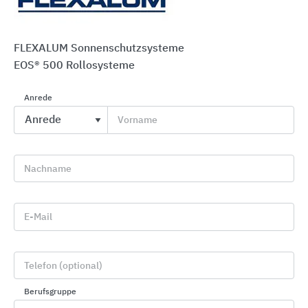
FLEXALUM Sonnenschutzsysteme
EOS® 500 Rollosysteme
Anrede
Vorname
Innenansicht
Nachname
E-Mail
®
Bürogebäude SCRM, La Jolla/USA: EOS
500 M Rollos
Telefon (optional)
Berufsgruppe