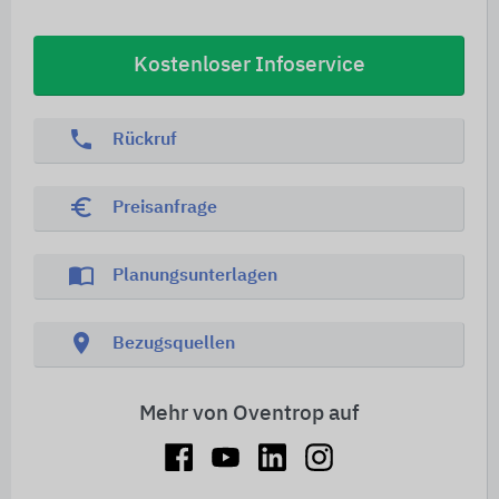
Kostenloser Infoservice
phone
Rückruf
euro_symbol
Preisanfrage
import_contacts
Planungsunterlagen
location_on
Bezugsquellen
Mehr von Oventrop auf