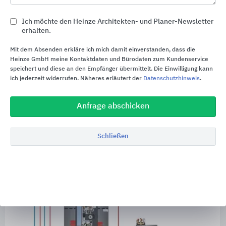
Rücklauftemperatur mindestens bei
ca. 55 °C
und
Ich möchte den Heinze Architekten- und Planer-Newsletter
somit oberhalb des Taupunktes. So wird eine
erhalten.
Kondensat-Teerbildung verhindert.
Mit dem Absenden erkläre ich mich damit einverstanden, dass die
Die Nachheizung des Speichers kann unterdrückt
Heinze GmbH meine Kontaktdaten und Bürodaten zum Kundenservice
werden, wenn dieser gerade solar beladen wird.
speichert und diese an den Empfänger übermittelt. Die Einwilligung kann
ich jederzeit widerrufen. Näheres erläutert der
Datenschutzhinweis
.
Anfrage abschicken
Schließen