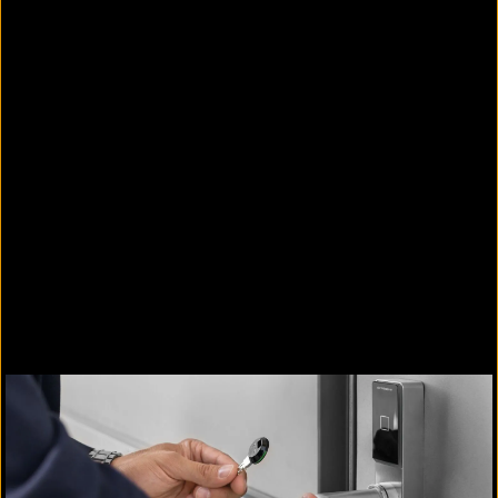
Passende Ausschreibungstexte
117
Alle anzeigen
Hardware Zutrittskontrolle (49 Texte)
Zutrittsmedien und Ausweise (30 Texte)
"Software / Lösungen Zutrittskontrolle und
Zeiterfassung" (36 Texte)
Alle anzeigen