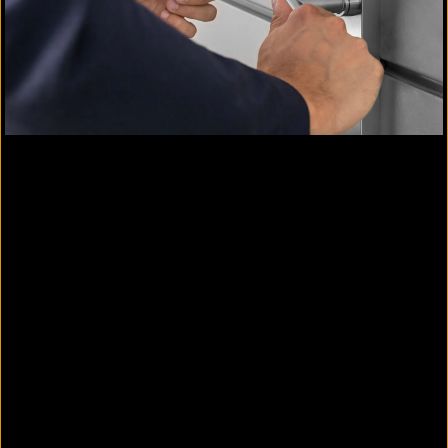
Downloads
Produktinfos zum Mitnehmen
Elektronische Türbeschläge und -
Download
Schlösser
Umweltdeklarationen
(Zur Verfügung gestellt vom
Institut Bauen und Umwelt e.V.)
c-lever compact
PDF herunterladen
c-lever compact
XML herunterladen