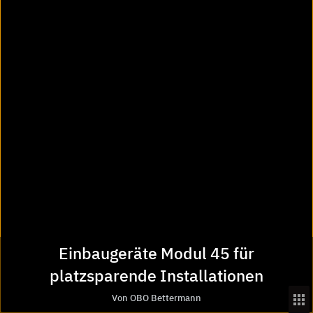
Startseite
OBO Bettermann
Leitungsführungs- und Kabelsysteme
Einbaugeräte Modul 45 für platzsparende Installationen
Über Heinze
Das Unternehmen
Kontakt und Kundenservice
Presse
Mediadaten
Newsletter-Archiv
Services von Heinze
Einbaugeräte Modul 45 für
Serviceübersicht
platzsparende Installationen
Newsletter
Von OBO Bettermann
Ausschreibungstexte-Manager