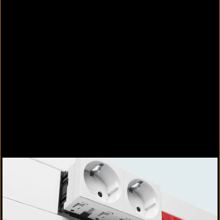
Für Datenmodule bietet OBO Datentechnikträger
mit Geradeaussteckrichtung und mit
Schrägauslass.
Daten- und Multimediatechnik Modul 45
Die Multimedia-Anschlüsse der Serie
Modul 45
umfassen Lösungen sowohl für vorkonfektionierte
Leitungen als auch konventionelle
Installationskabel.
Die verschiedenen Datenanschlussmodule werden
einfach in den
Modul 45
-Datentechnikträger