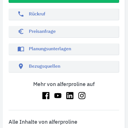
phone
Rückruf
euro_symbol
Preisanfrage
import_contacts
Planungsunterlagen
location_on
Bezugsquellen
Mehr von alferproline auf
Alle Inhalte von alferproline