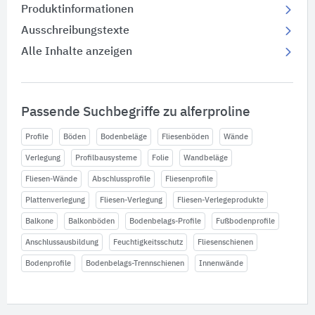
Produktinformationen
Ausschreibungstexte
Alle Inhalte anzeigen
Passende Suchbegriffe zu alferproline
Profile
Böden
Bodenbeläge
Fliesenböden
Wände
Verlegung
Profilbausysteme
Folie
Wandbeläge
Fliesen-Wände
Abschlussprofile
Fliesenprofile
Plattenverlegung
Fliesen-Verlegung
Fliesen-Verlegeprodukte
Balkone
Balkonböden
Bodenbelags-Profile
Fußbodenprofile
Anschlussausbildung
Feuchtigkeitsschutz
Fliesenschienen
Bodenprofile
Bodenbelags-Trennschienen
Innenwände