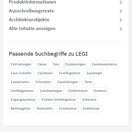
Produktinformationen
Ausschreibungstexte
Architekturobjekte
Alle Inhalte anzeigen
Passende Suchbegriffe zu LEGI
Einfriedungen
Zäune
Tore
Einzäunungen
Zaunbausysteme
Zaun-Zubehör
Zauntüren
Drehflügeltore
Zaunriegel
Zaunpfosten
Schranken
Zaunfüllungen
Türen
Drehflügeltüren
Zutrittsanlagen
Einfahrtstore
Drehtore
Zugangssysteme
Einfahrt-Drehflügeltore
Gittertore
Ballfanggitter
Rankhilfen
Schiebetore
Drehkreuze