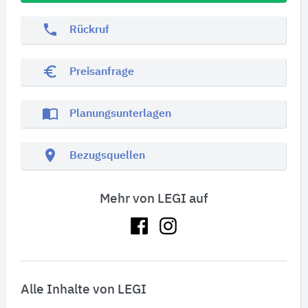
phone
Rückruf
euro_symbol
Preisanfrage
import_contacts
Planungsunterlagen
location_on
Bezugsquellen
Mehr von LEGI auf
Alle Inhalte von LEGI