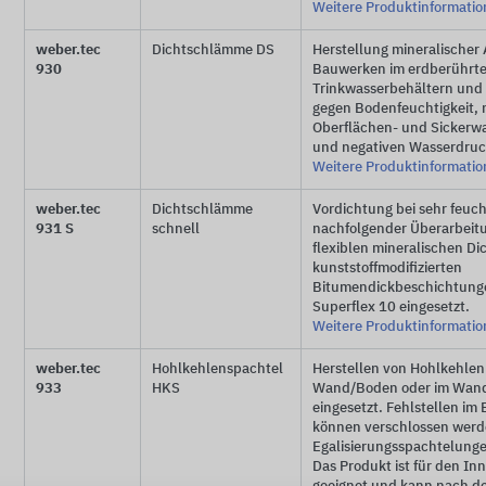
Weitere Produktinformati
weber.tec
Dichtschlämme DS
Herstellung mineralischer
930
Bauwerken im erdberührte
Trinkwasserbehältern und
gegen Bodenfeuchtigkeit, 
Oberflächen- und Sickerw
und negativen Wasserdruck
Weitere Produktinformati
weber.tec
Dichtschlämme
Vordichtung bei sehr feuc
931 S
schnell
nachfolgender Überarbeitu
flexiblen mineralischen 
kunststoffmodifizierten
Bitumendickbeschichtunge
Superflex 10 eingesetzt.
Weitere Produktinformati
weber.tec
Hohlkehlenspachtel
Herstellen von Hohlkehlen
933
HKS
Wand/Boden oder im Wan
eingesetzt. Fehlstellen i
können verschlossen werd
Egalisierungsspachtelung
Das Produkt ist für den I