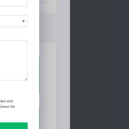
ro_symbol
sanfrage
aten und
 kann ich
cation_on