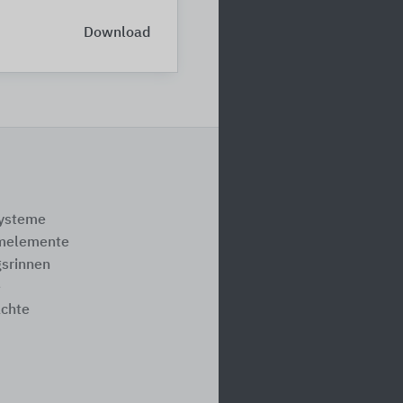
Download
systeme
melemente
srinnen
e
ächte