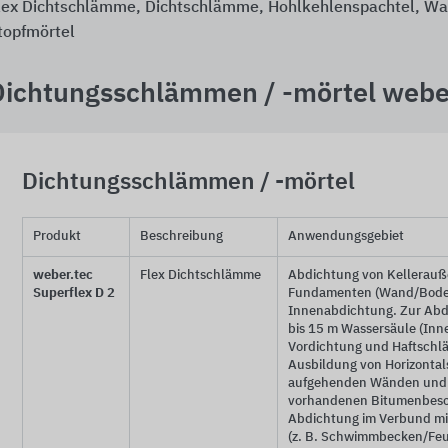
lex Dichtschlämme, Dichtschlämme, Hohlkehlenspachtel, Wa
topfmörtel
Dichtungsschlämmen / -mörtel webe
Dichtungsschlämmen / -mörtel
Produkt
Beschreibung
Anwendungsgebiet
weber.tec
Flex Dichtschlämme
Abdichtung von Kellerau
Superflex D 2
Fundamenten (Wand/Boden
Innenabdichtung. Zur Abd
bis 15 m Wassersäule (Inn
Vordichtung und Haftschl
Ausbildung von Horizontal
aufgehenden Wänden und a
vorhandenen Bitumenbesc
Abdichtung im Verbund mi
(z. B. Schwimmbecken/Feu