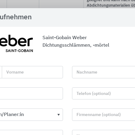
geeignet und kann nach d
Abdichtungsmaterialien üb
Weitere Produktinformati
aufnehmen
weber.tec
Wassersperrputz
Sperrender Putzträger für
934
WSP
Sperrputz und Dichtungsträ
sulfatbeständige Innenab
Saint-Gobain Weber
Bodenfeuchte und aufstau
Fugennetzegalisierungsmör
Dichtungsschlämmen, -mörtel
Abdichtungen mit kunststo
Bitumendickbeschichtunge
starren Dichtungsschlämm
Egalisierungsputz.
Weitere Produktinformati
Vorname
Nachname
weber.tec
Stopfmörtel
Abdichten von Fugen, Riss
935
während oder nach der Ver
Telefon (optional)
Wasserdruck stehen. Durch
Aushärtung und die hydro
können somit Fehlstellen w
Wassereinbruchstellen im 
Firmenname (optional)
Mauerwerk gestopft werde
Untergrundegalisierspach
bei Injektionsarbeiten.
Weitere Produktinformati