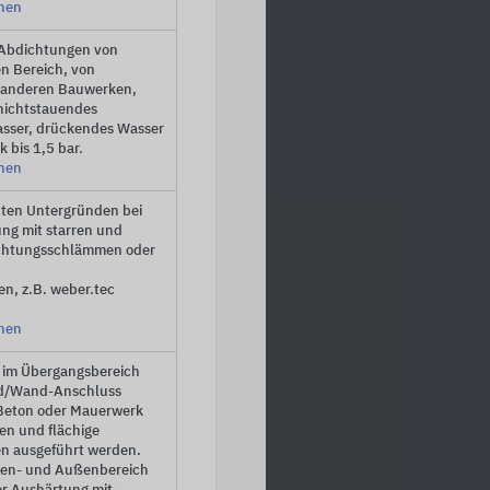
onen
 Abdichtungen von
n Bereich, von
 anderen Bauwerken,
nichtstauendes
asser, drückendes Wasser
 bis 1,5 bar.
onen
hten Untergründen bei
ng mit starren und
Dichtungsschlämmen oder
n, z.B. weber.tec
onen
 im Übergangsbereich
d/Wand-Anschluss
m Beton oder Mauerwerk
en und flächige
en ausgeführt werden.
nnen- und Außenbereich