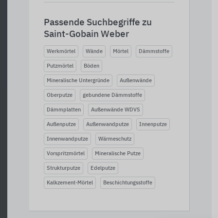
Passende Suchbegriffe zu
Saint-Gobain Weber
Werkmörtel
Wände
Mörtel
Dämmstoffe
Putzmörtel
Böden
Mineralische Untergründe
Außenwände
Oberputze
gebundene Dämmstoffe
Dämmplatten
Außenwände WDVS
Außenputze
Außenwandputze
Innenputze
Innenwandputze
Wärmeschutz
Vorspritzmörtel
Mineralische Putze
Strukturputze
Edelputze
Kalkzement-Mörtel
Beschichtungsstoffe