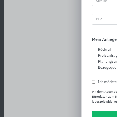
Straße
PLZ
D
Mein Anliege
Rückruf
Preisanfra
Planungsun
Bezugsque
Ich möchte
Mit dem Absende
Bürodaten zum Ku
jederzeit widerr