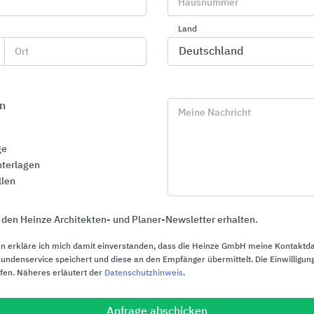
Hausnummer
Land
Ort
irekter Kontakt zu "Saint-Gobain Weber"
n
Meine Nachricht
ge
terlagen
phone
eu
llen
Rückruf
Prei
 den Heinze Architekten- und Planer-Newsletter erhalten.
n erkläre ich mich damit einverstanden, dass die Heinze GmbH meine Kontaktd
ndenservice speichert und diese an den Empfänger übermittelt. Die Einwilligung
ufen. Näheres erläutert der
Datenschutzhinweis
.
import_contacts
lo
Anfrage abschicken