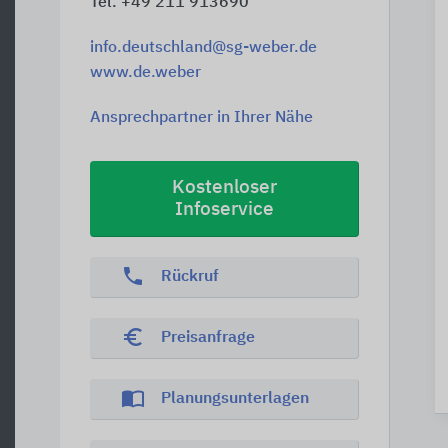
Tel. +49 211 913690
info.deutschland@sg-weber.de
www.de.weber
Ansprechpartner in Ihrer Nähe
Kostenloser
Infoservice
phone
Rückruf
euro_symbol
Preisanfrage
import_contacts
Planungsunterlagen