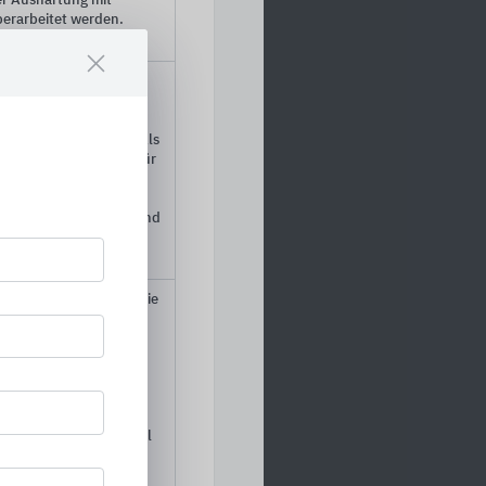
er Aushärtung mit
erarbeitet werden.
onen
 WTA-Sanierputze,
ger für das flexible,
dichtungssystem bei
endem Sickerwasser. Als
tel, Dichtungsträger für
ffmodifizierten
n sowie flexiblen und
en sowie als Sockel-,und
onen
en und Anschlüssen, die
arbeitung unter
 die schnelle
phoben Eigenschaften
ie Fugen, Risse oder
Beton, Estrich und
n. Als
tel oder Verdämmmörtel
onen