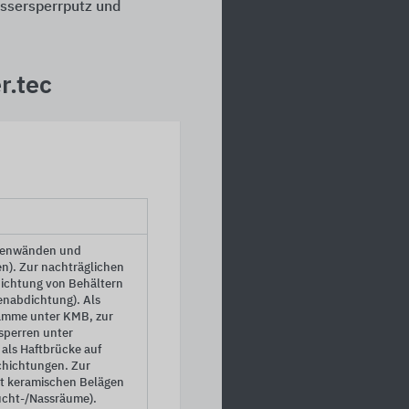
ssersperrputz und
r.tec
ßenwänden und
). Zur nachträglichen
ichtung von Behältern
enabdichtung). Als
ämme unter KMB, zur
sperren unter
ls Haftbrücke auf
hichtungen. Zur
t keramischen Belägen
cht-/Nassräume).