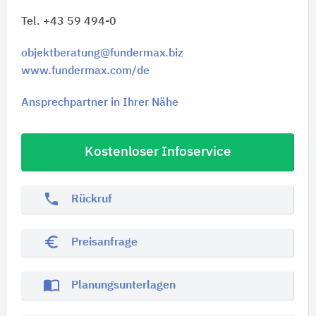
Tel. +43 59 494-0
objektberatung@fundermax.biz
www.fundermax.com/de
Ansprechpartner in Ihrer Nähe
Kostenloser Infoservice
phone
Rückruf
euro_symbol
Preisanfrage
import_contacts
Planungsunterlagen