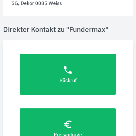
SG, Dekor 0085 Weiss
Direkter Kontakt zu "Fundermax"
phone
Rückruf
euro_symbol
Preisanfrage