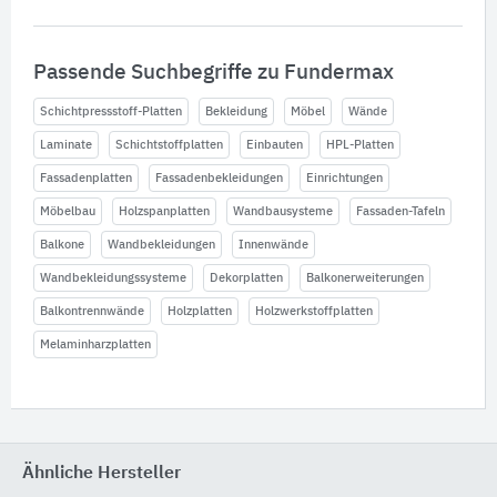
Passende Suchbegriffe zu Fundermax
Schichtpressstoff-Platten
Bekleidung
Möbel
Wände
Laminate
Schichtstoffplatten
Einbauten
HPL-Platten
Fassadenplatten
Fassadenbekleidungen
Einrichtungen
Möbelbau
Holzspanplatten
Wandbausysteme
Fassaden-Tafeln
Balkone
Wandbekleidungen
Innenwände
Wandbekleidungssysteme
Dekorplatten
Balkonerweiterungen
Balkontrennwände
Holzplatten
Holzwerkstoffplatten
Melaminharzplatten
Ähnliche Hersteller