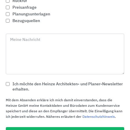
Rückruf
Preisanfrage
Planungsunterlagen
Bezugsquellen
Meine Nachricht
Die intelligente Spülstation: Uponor Motion
Ich möchte den Heinze Architekten- und Planer-Newsletter
erhalten.
Mit dem Absenden erkläre ich mich damit einverstanden, dass die
Direkter Kontakt zu "Uponor"
Heinze GmbH meine Kontaktdaten und Bürodaten zum Kundenservice
speichert und diese an den Empfänger übermittelt. Die Einwilligung kann
ich jederzeit widerrufen. Näheres erläutert der
Datenschutzhinweis
.