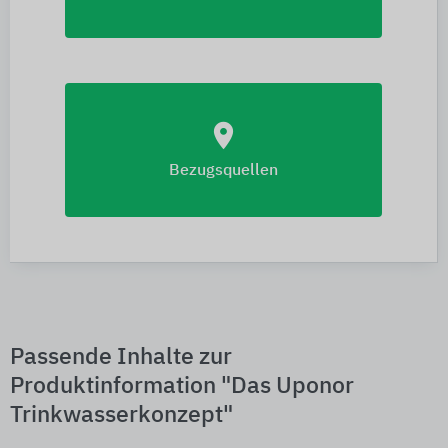
location_on
Bezugsquellen
Passende Inhalte zur
Produktinformation "Das Uponor
Trinkwasserkonzept"