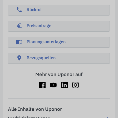
phone
Rückruf
euro_symbol
Preisanfrage
import_contacts
Planungsunterlagen
location_on
Bezugsquellen
Mehr von Uponor auf
Alle Inhalte von Uponor