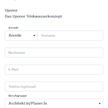
Uponor
Das Uponor Trinkwasserkonzept
Anrede
Vorname
Nachname
Uponor Motion Spülstation
E-Mail
Trinkwasserinstallationen müssen nach
hygienischen Gesichtspunkten geplant, gebaut
Telefon (optional)
und betrieben werden, um eine hervorragende
Güte des Trinkwassers zu gewährleisten.
Berufsgruppe
Bereits bei einer Stagnation des Trinkwassers in