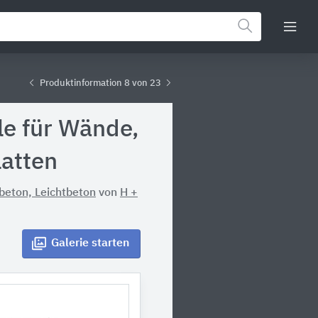
Produktinformation 8 von 23
le für Wände,
atten
lbeton, Leichtbeton
von
H +
Galerie
starten