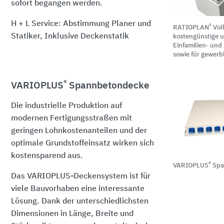
sofort begangen werden.
H + L Service: Abstimmung Planer und
®
RATIOPLAN
Vol
Statiker, Inklusive Deckenstatik
kostengünstige 
Einfamilien- und
sowie für gewerb
®
VARIOPLUS
Spannbetondecke
Die industrielle Produktion auf
modernen Fertigungsstraßen mit
geringen Lohnkostenanteilen und der
optimale Grundstoffeinsatz wirken sich
kostensparend aus.
®
VARIOPLUS
Spa
Das VARIOPLUS-Deckensystem ist für
viele Bauvorhaben eine interessante
Lösung. Dank der unterschiedlichsten
Dimensionen in Länge, Breite und