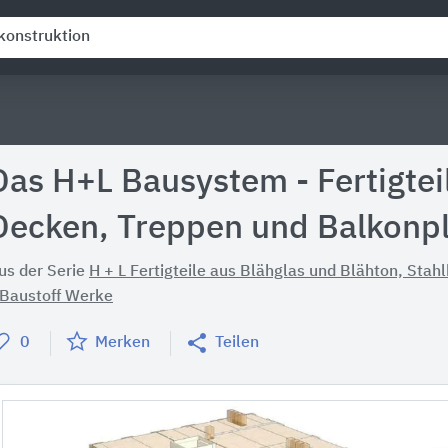
Das H+L Bausystem - Fertigtei
Decken, Treppen und Balkonpl
us der Serie
H + L Fertigteile aus Blähglas und Blähton, Stah
 Baustoff Werke
0
Merken
Teilen