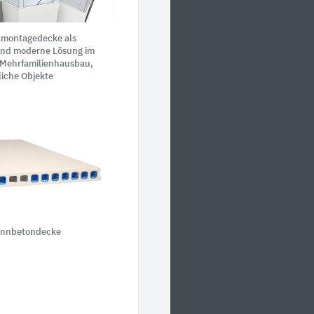
lmontagedecke als
und moderne Lösung im
 Mehrfamilienhausbau,
liche Objekte
nnbetondecke