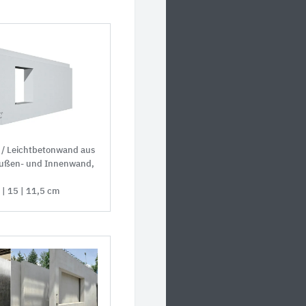
/ Leichtbetonwand aus
Außen- und Innenwand,
 | 15 | 11,5 cm