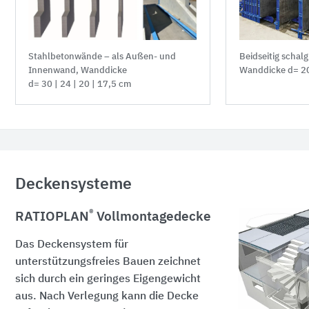
Stahlbetonwände – als Außen- und
Beidseitig schal
Innenwand, Wanddicke
Wanddicke
d= 20
d= 30 | 24 | 20 | 17,5 cm
Deckensysteme
®
RATIOPLAN
Vollmontagedecke
Das Deckensystem für
unterstützungsfreies Bauen zeichnet
sich durch ein geringes Eigengewicht
aus. Nach Verlegung kann die Decke