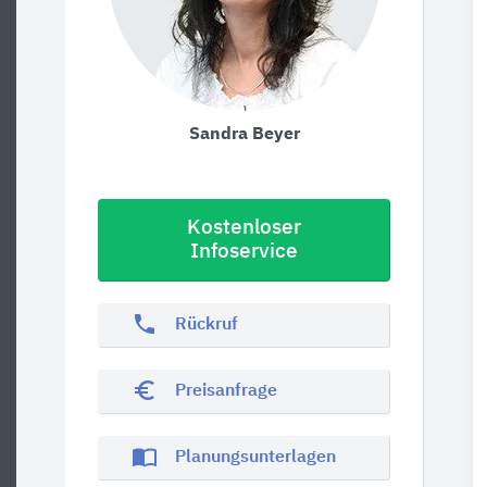
Sandra Beyer
Kostenloser
Infoservice
phone
Rückruf
euro_symbol
Preisanfrage
import_contacts
Planungsunterlagen