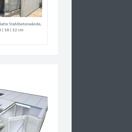
glatte Stahlbetonwände,
 | 18 | 12 cm