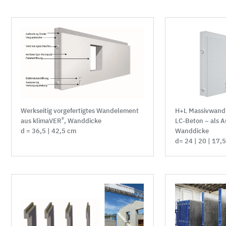
Werkseitig vorgefertigtes Wandelement
H+L Massivwand 
®
aus klimaVER
, Wanddicke
LC-Beton – als 
d = 36,5 | 42,5 cm
Wanddicke
d= 24 | 20 | 17,5