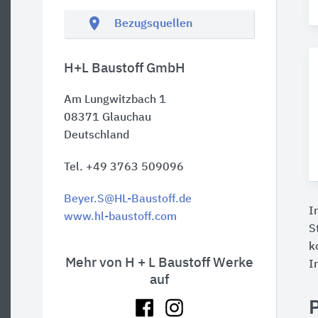
location_on
Bezugsquellen
H+L Baustoff GmbH
Am Lungwitzbach 1
08371
Glauchau
Deutschland
Tel. +49 3763 509096
Beyer.S@HL-Baustoff.de
I
www.hl-baustoff.com
S
k
Mehr von H + L Baustoff Werke
I
auf