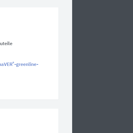
uteile
®
maVER
-greenline-