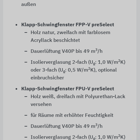
außen
Klapp-Schwingfenster FPP-V preSelect
Holz natur, zweifach mit farblosem
Acryllack beschichtet
3
Dauerlüftung V40P bis 49 m
/h
2
Isolierverglasung 2-fach (U
: 1,0 W/m
K)
g
2
oder 3-fach (U
: 0,5 W/m
K), optional
g
einbruchsicher
Klapp-Schwingfenster FPU-V preSelect
Holz weiß, dreifach mit Polyurethan-Lack
versehen
für Räume mit erhöhter Feuchtigkeit
3
Dauerlüftung V40P bis 49 m
/h
2
Isolierverglasung 2-fach (U
: 1,0 W/m
K)
g