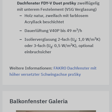
Dachfenster FDY-V Duet proSky
zweiflügelig
mit unterem Festelement (VSG Verglasung)
Holz natur, zweifach mit farblosem
Acryllack beschichtet
3
Dauerlüftung V40P bis 49 m
/h
2
Isolierverglasung 2-fach (U
: 1,0 W/m
K)
g
2
oder 3-fach (U
: 0,5 W/m
K), optional
g
einbruchsicher
Weitere Informationen:
FAKRO Dachfenster mit
höher versetzter Schwingachse proSky
Balkonfenster Galeria