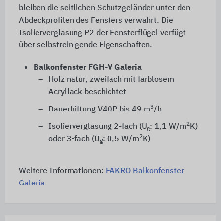
bleiben die seitlichen Schutzgeländer unter den
Abdeckprofilen des Fensters verwahrt. Die
Isolierverglasung P2 der Fensterflügel verfügt
über selbstreinigende Eigenschaften.
Balkonfenster FGH-V Galeria
Holz natur, zweifach mit farblosem
Acryllack beschichtet
3
Dauerlüftung V40P bis 49 m
/h
2
Isolierverglasung 2-fach (U
: 1,1 W/m
K)
g
2
oder 3-fach (U
: 0,5 W/m
K)
g
Weitere Informationen:
FAKRO Balkonfenster
Galeria