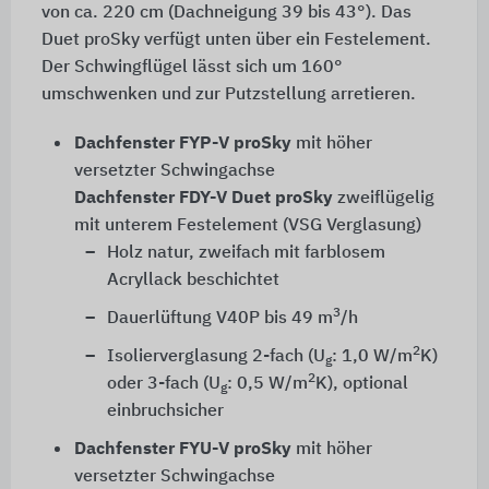
von ca.
220 cm
(Dachneigung 39 bis 43°). Das
Duet proSky verfügt unten über ein Festelement.
Der Schwingflügel lässt sich um 160°
umschwenken und zur Putzstellung arretieren.
Dachfenster FYP-V proSky
mit höher
versetzter Schwingachse
Dachfenster FDY-V Duet proSky
zweiflügelig
mit unterem Festelement (VSG Verglasung)
Holz natur, zweifach mit farblosem
Acryllack beschichtet
3
Dauerlüftung V40P bis 49 m
/h
2
Isolierverglasung 2-fach (U
: 1,0 W/m
K)
g
2
oder 3-fach (U
: 0,5 W/m
K), optional
g
einbruchsicher
Dachfenster FYU-V proSky
mit höher
versetzter Schwingachse