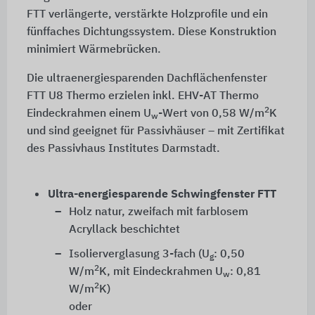
FTT verlängerte, verstärkte Holzprofile und ein
fünffaches Dichtungssystem. Diese Konstruktion
minimiert Wärmebrücken.
Die ultraenergiesparenden Dachflächenfenster
FTT U8 Thermo
erzielen inkl. EHV-AT Thermo
2
Eindeckrahmen einem U
-Wert von 0,58 W/m
K
w
und sind geeignet für Passivhäuser – mit Zertifikat
des Passivhaus Institutes Darmstadt.
Ultra-energiesparende Schwingfenster FTT
Holz natur, zweifach mit farblosem
Acryllack beschichtet
Isolierverglasung 3-fach (U
: 0,50
g
2
W/m
K, mit Eindeckrahmen U
: 0,81
w
2
W/m
K)
oder