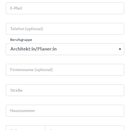
E-Mail
Schwingfenster aus Kunststoff PTP-V
Kunststoff weiß, innen mit verzinktem
Stahlkern verstärkt, optional Eichen- oder
Telefon (optional)
Kieferdekor
Berufsgruppe
beständig gegen Feuchtigkeit und
Korrosion
3
Dauerlüftung V35 bis 41 m
/h
2
Isolierverglasung 2-fach (U
: 1,0 W/m
K)
Firmenname (optional)
g
2
oder 3-fach (U
: 0,5 W/m
K), optional
g
einbruchsicher
Straße
Weitere Informationen:
FAKRO Schwingfenster
Hausnummer
Schwingfenster Solar, Z-Wave und