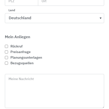
PLZ
Ort
Secure
Land
Mein Anliegen
Rückruf
Preisanfrage
Planungsunterlagen
Bezugsquellen
Meine Nachricht
Das Z-Wave Schwingfenster lässt sich per