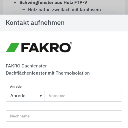
Schwingfenster aus Holz FTP-V
Holz natur, zweifach mit farblosem
Acryllack beschichtet
Kontakt aufnehmen
3
Dauerlüftung V40P bis 49 m
/h
2
Isolierverglasung 2-fach (U
: 1,0 W/m
K)
g
2
oder 3-fach (U
: 0,5 W/m
K), optional
g
einbruchsicher
Schwingfenster aus Holz mit erhöhter
FAKRO Dachfenster
Feuchtigkeitsbeständigkeit FTU-V
Dachflächenfenster mit Thermoisolation
Holz weiß, dreifach mit Polyurethan-Lack
versehen
Anrede
für Räume mit erhöhter Feuchtigkeit
Vorname
3
Dauerlüftung V40P bis 49 m
/h
2
Isolierverglasung 2-fach (U
: 1,0 W/m
K)
g
Nachname
2
oder 3-fach (U
: 0,5 W/m
K), optional
g
einbruchsicher