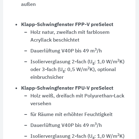
außen
Klapp-Schwingfenster FPP-V preSelect
Holz natur, zweifach mit farblosem
Acryllack beschichtet
3
Dauerlüftung V40P bis 49 m
/h
2
Isolierverglasung 2-fach (U
: 1,0 W/m
K)
g
2
oder 3-fach (U
: 0,5 W/m
K), optional
g
einbruchsicher
Klapp-Schwingfenster FPU-V preSelect
Holz weiß, dreifach mit Polyurethan-Lack
versehen
für Räume mit erhöhter Feuchtigkeit
3
Dauerlüftung V40P bis 49 m
/h
2
Isolierverglasung 2-fach (U
: 1,0 W/m
K)
g