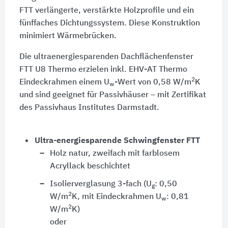
FTT verlängerte, verstärkte Holzprofile und ein
fünffaches Dichtungssystem. Diese Konstruktion
minimiert Wärmebrücken.
Die ultraenergiesparenden Dachflächenfenster
FTT U8 Thermo
erzielen inkl. EHV-AT Thermo
2
Eindeckrahmen einem U
-Wert von 0,58 W/m
K
w
und sind geeignet für Passivhäuser – mit Zertifikat
des Passivhaus Institutes Darmstadt.
Ultra-energiesparende Schwingfenster FTT
Holz natur, zweifach mit farblosem
Acryllack beschichtet
Isolierverglasung 3-fach (U
: 0,50
g
2
W/m
K, mit Eindeckrahmen U
: 0,81
w
2
W/m
K)
oder