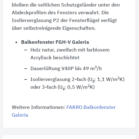
bleiben die seitlichen Schutzgeländer unter den
Abdeckprofilen des Fensters verwahrt. Die
Isolierverglasung P2 der Fensterflügel verfügt
über selbstreinigende Eigenschaften.
Balkonfenster FGH-V Galeria
Holz natur, zweifach mit farblosem
Acryllack beschichtet
3
Dauerlüftung V40P bis 49 m
/h
2
Isolierverglasung 2-fach (U
: 1,1 W/m
K)
g
2
oder 3-fach (U
: 0,5 W/m
K)
g
Weitere Informationen:
FAKRO Balkonfenster
Galeria