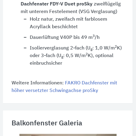
Dachfenster FDY-V Duet proSky
zweiflügelig
mit unterem Festelement (VSG Verglasung)
Holz natur, zweifach mit farblosem
Acryllack beschichtet
3
Dauerlüftung V40P bis 49 m
/h
2
Isolierverglasung 2-fach (U
: 1,0 W/m
K)
g
2
oder 3-fach (U
: 0,5 W/m
K), optional
g
einbruchsicher
Weitere Informationen:
FAKRO Dachfenster mit
höher versetzter Schwingachse proSky
Balkonfenster Galeria