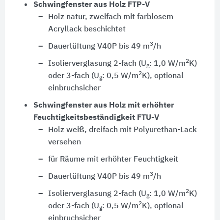
Schwingfenster aus Holz FTP-V
Holz natur, zweifach mit farblosem
Acryllack beschichtet
3
Dauerlüftung V40P bis 49 m
/h
2
Isolierverglasung 2-fach (U
: 1,0 W/m
K)
g
2
oder 3-fach (U
: 0,5 W/m
K), optional
g
einbruchsicher
Schwingfenster aus Holz mit erhöhter
Feuchtigkeitsbeständigkeit FTU-V
Holz weiß, dreifach mit Polyurethan-Lack
versehen
für Räume mit erhöhter Feuchtigkeit
3
Dauerlüftung V40P bis 49 m
/h
2
Isolierverglasung 2-fach (U
: 1,0 W/m
K)
g
2
oder 3-fach (U
: 0,5 W/m
K), optional
g
einbruchsicher