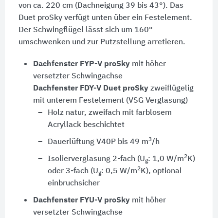
von ca.
220 cm
(Dachneigung 39 bis 43°). Das
Duet proSky verfügt unten über ein Festelement.
Der Schwingflügel lässt sich um 160°
umschwenken und zur Putzstellung arretieren.
Dachfenster FYP-V proSky
mit höher
versetzter Schwingachse
Dachfenster FDY-V Duet proSky
zweiflügelig
mit unterem Festelement (VSG Verglasung)
Holz natur, zweifach mit farblosem
Acryllack beschichtet
3
Dauerlüftung V40P bis 49 m
/h
2
Isolierverglasung 2-fach (U
: 1,0 W/m
K)
g
2
oder 3-fach (U
: 0,5 W/m
K), optional
g
einbruchsicher
Dachfenster FYU-V proSky
mit höher
versetzter Schwingachse