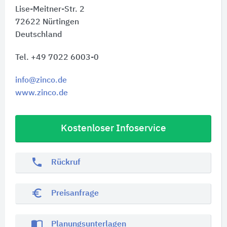
Lise-Meitner-Str. 2
72622
Nürtingen
Deutschland
Tel. +49 7022 6003-0
info@zinco.de
www.zinco.de
Kostenloser Infoservice
phone
Rückruf
euro_symbol
Preisanfrage
import_contacts
Planungsunterlagen