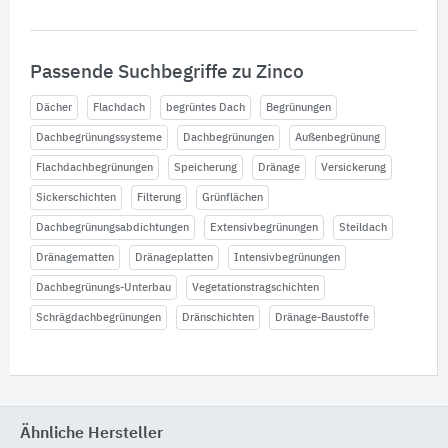
Passende Suchbegriffe zu Zinco
Dächer
Flachdach
begrüntes Dach
Begrünungen
Dachbegrünungssysteme
Dachbegrünungen
Außenbegrünung
Flachdachbegrünungen
Speicherung
Dränage
Versickerung
Sickerschichten
Filterung
Grünflächen
Dachbegrünungsabdichtungen
Extensivbegrünungen
Steildach
Dränagematten
Dränageplatten
Intensivbegrünungen
Dachbegrünungs-Unterbau
Vegetationstragschichten
Schrägdachbegrünungen
Dränschichten
Dränage-Baustoffe
Ähnliche Hersteller