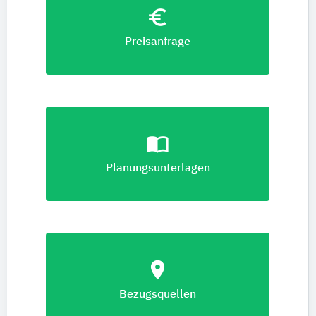
euro_symbol
Preisanfrage
import_contacts
Planungsunterlagen
location_on
Bezugsquellen