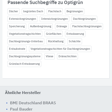
Passende Suchbegriffe zu Optigrün
Dächer
begrüntes Dach
Flachdach
Begrünungen
Extensivbegrünungen
Intensivbegrünungen
Dachbegrünungen
Speicherung
Außenbegrünung
Dränage
Flachdachbegrünungen
Vegetationstragschichten
Grünflächen
Entwässerung
Dachbegrünungs-Unterbau
Rückhaltung
Schächte
Erdsubstrate
Vegetationstragschichten für Dachbegrünungen
Dachbegrünungssysteme
Vliese
Dränschichten
Gründach-Entwässerung
Ähnliche Hersteller
BMI Deutschland BRAAS
Paul Bauder