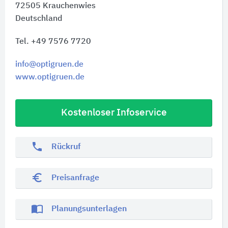
72505
Krauchenwies
Deutschland
Tel. +49 7576 7720
info@optigruen.de
www.optigruen.de
Kostenloser Infoservice
phone
Rückruf
euro_symbol
Preisanfrage
import_contacts
Planungsunterlagen