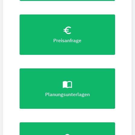
euro_symbol
Preisanfrage
import_contacts
Planungsunterlagen