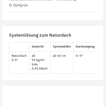
© Optigrün
Systemlösung zum Naturdach
Gewicht
Systemhöhe
Dachneigung
Vege
Naturdach
ab
ab 10 cm
0–5°
Kräu
0-5°
95 kg/m²
Sedu
bzw.
Geh
0,95 kN/m²