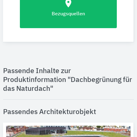
location_on
Bezugsquellen
Passende Inhalte zur
Produktinformation "Dachbegrünung für
das Naturdach"
Passendes Architekturobjekt