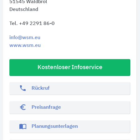
51545
Waldbröl
Deutschland
Tel. +49 2291 86-0
info@wsm.eu
www.wsm.eu
Kostenloser Infoservice
phone
Rückruf
euro_symbol
Preisanfrage
import_contacts
Planungsunterlagen