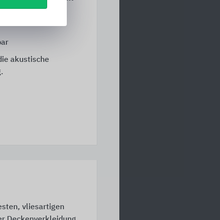
bar
die akustische
.
sten, vliesartigen
er Deckenverkleidung