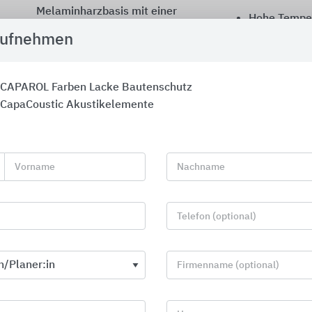
Melaminharzbasis mit einer
Hohe Temper
filigranen offenzelligen Struktur
langfristig 
aufnehmen
mit sehr hoher Schallabsorption
Physiologisc
(„Klasse A“)
von künstlic
CAPAROL Farben Lacke Bautenschutz
Effizient bereits bei geringer
Mineralfase
CapaCoustic Akustikelemente
Belegung der Decken oder
FCKW
Wandfläche (ca. 40 % der
Grundfläche des Raumes)
Keine aufwendige
Vorname
Nachname
Baustelleneinrichtung, geringe
Ausfallzeiten der Räume
Telefon (optional)
Firmenname (optional)