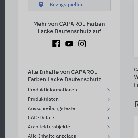
location_on
Bezugsquellen
Mehr von CAPAROL Farben
Lacke Bautenschutz auf
C
Alle Inhalte von CAPAROL
V
Farben Lacke Bautenschutz
i
Produktinformationen
Produktdaten
Ausschreibungstexte
CAD-Details
Architekturobjekte
Alle Inhalte anzeigen