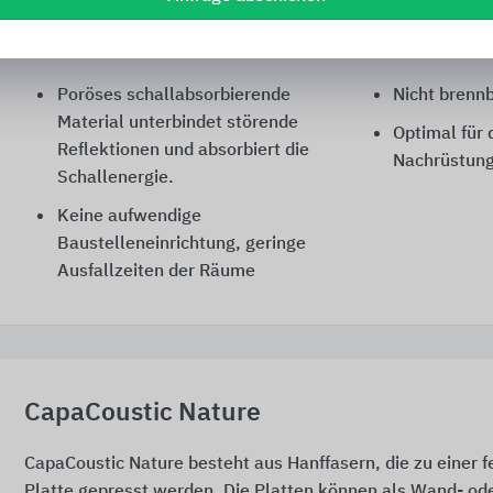
werden.
Poröses schallabsorbierende
Nicht brenn
Material unterbindet störende
Optimal für 
Reflektionen und absorbiert die
Nachrüstung
Schallenergie.
Keine aufwendige
Baustelleneinrichtung, geringe
Ausfallzeiten der Räume
CapaCoustic Nature
CapaCoustic Nature besteht aus Hanffasern, die zu einer fe
Platte gepresst werden. Die Platten können als Wand- od