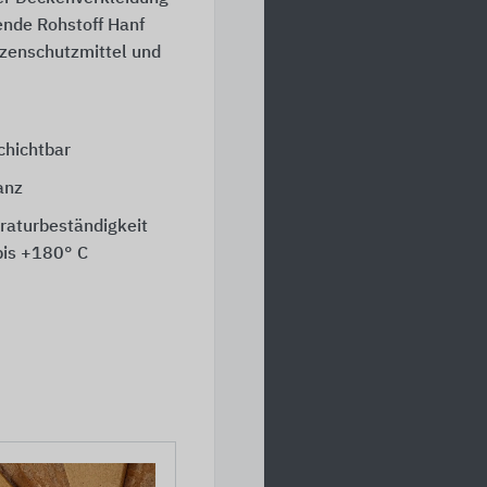
nde Rohstoff Hanf
nzenschutzmittel und
chichtbar
anz
aturbeständigkeit
bis +180° C