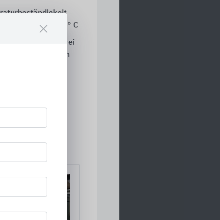
aturbeständigkeit –
von –40° C bis +180° C
h unbedenklich – frei
hen und natürlichen
rn, Halogenen und