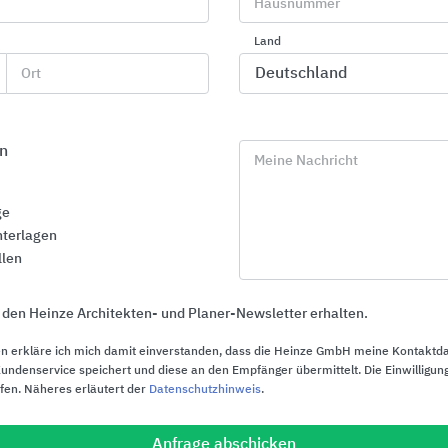
Hausnummer
Land
Ort
Murgels Spielhaus, Beiersbronn -
Büroräume Agen
Planung: partnerundpartner-
Communications,
architekten | Foto: Caparol
Planung: SCRIPT 
n
Caparol
Meine Nachricht
ge
terlagen
llen
CapaCoustic Mineral
 den Heinze Architekten- und Planer-Newsletter erhalten.
Das Akustiksystem CapaCoustic Mineral mit den weißen 
n erkläre ich mich damit einverstanden, dass die Heinze GmbH meine Kontaktd
Segel passt ideal in die Gestaltung von Innenräumen wie 
ndenservice speichert und diese an den Empfänger übermittelt. Die Einwilligung
ufen. Näheres erläutert der
Datenschutzhinweis
.
Besprechungsräume und Büros. Die Deckensegel bestehe
Mineralfaserkern, deren Sichtseite und Kanten mit einem 
sind. Aus fünf Elementen in rechteckiger oder runder Aus
Anfrage abschicken