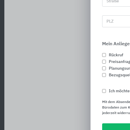
Straße
PLZ
Mein Anliege
Rückruf
Preisanfra
Planungsun
Bezugsque
Ich möchte
Mit dem Absende
Bürodaten zum Ku
jederzeit widerr