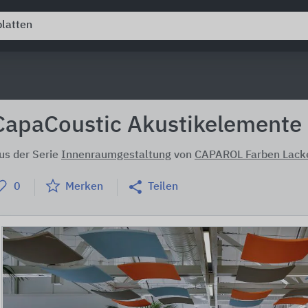
CapaCoustic Akustikelemente
us der Serie
Innenraumgestaltung
von
CAPAROL Farben Lack
0
Merken
Teilen