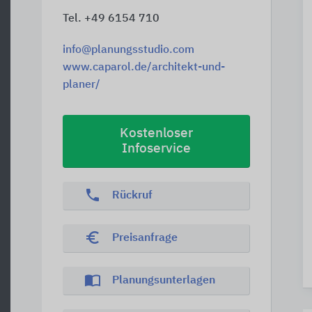
Tel. +49 6154 710
info@planungsstudio.com
www.caparol.de/architekt-und-
planer/
Kostenloser
Infoservice
phone
Rückruf
euro_symbol
Preisanfrage
import_contacts
Planungsunterlagen