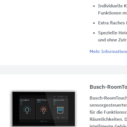
Individuelle 
Funktionen mi
Extra flaches
Spezielle Hot
und ohne Zutri
Mehr Information
Busch-RoomT
Busch-RoomTouc
sensorgesteuerte
für die Funktions
Räumlichkeiten. D
intelligente Gebä