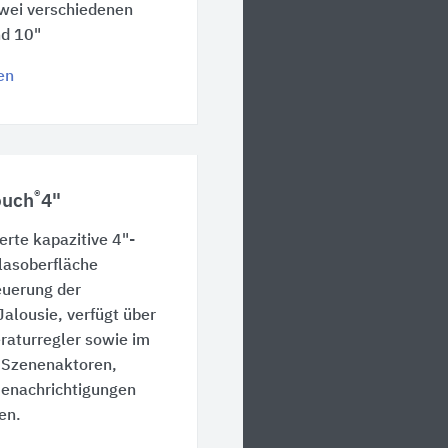
 zwei verschiedenen
nd 10"
en
®
ouch
4"
rte kapazitive 4"-
lasoberfläche
euerung der
alousie, verfügt über
aturregler sowie im
 Szenenaktoren,
enachrichtigungen
en.