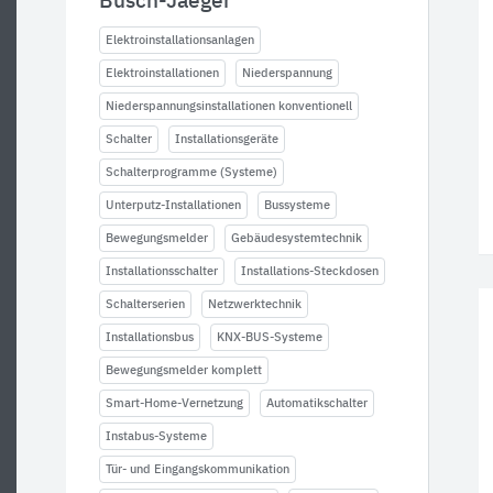
Busch-Jaeger
Elektroinstallationsanlagen
Elektroinstallationen
Niederspannung
Niederspannungsinstallationen konventionell
Schalter
Installationsgeräte
Schalterprogramme (Systeme)
Unterputz-Installationen
Bussysteme
Bewegungsmelder
Gebäudesystemtechnik
Installationsschalter
Installations-Steckdosen
Schalterserien
Netzwerktechnik
Installationsbus
KNX-BUS-Systeme
Bewegungsmelder komplett
Smart-Home-Vernetzung
Automatikschalter
Instabus-Systeme
Tür- und Eingangskommunikation