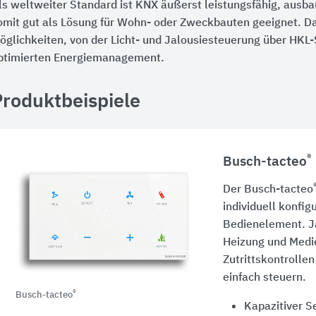
ls weltweiter Standard ist KNX äußerst leistungsfähig, ausbau
omit gut als Lösung für Wohn- oder Zweckbauten geeignet. Da
öglichkeiten, von der Licht- und Jalousiesteuerung über HKL
ptimierten Energiemanagement.
Produktbeispiele
®
Busch-tacteo
Der Busch-tacteo
individuell konfig
Bedienelement. J
Heizung und Medi
Zutrittskontrollen
einfach steuern.
®
Busch-tacteo
Kapazitiver S