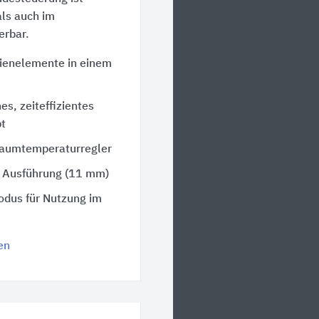
ls auch im
erbar.
dienelemente in einem
, zeiteffizientes
t
 Raumtemperaturregler
e Ausführung (11 mm)
odus für Nutzung im
en