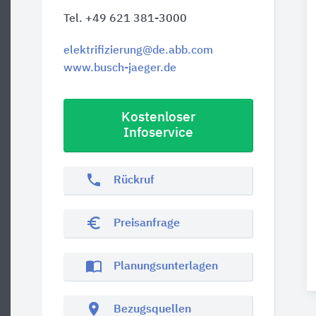
Tel. +49 621 381-3000
elektrifizierung@de.abb.com
www.busch-jaeger.de
Kostenloser
Infoservice
phone
Rückruf
euro_symbol
Preisanfrage
import_contacts
Planungsunterlagen
location_on
Bezugsquellen