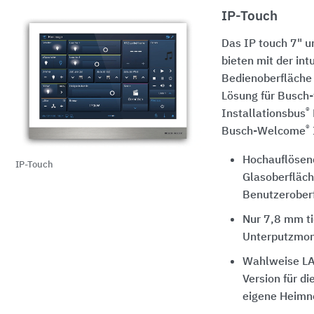
IP-Touch
Das IP touch 7" u
bieten mit der int
Bedienoberfläche 
Lösung für Busc
®
Installationsbus
®
Busch-Welcome
Hochauflösen
IP-Touch
Glasoberfläche
Benutzerober
Nur 7,8 mm ti
Unterputzmo
Wahlweise L
Version für di
eigene Heimn