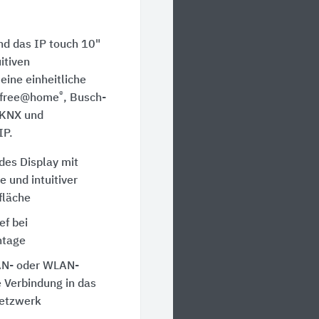
nd das IP touch 10"
uitiven
eine einheitliche
®
h-free@home
, Busch-
KNX und
IP.
des Display mit
 und intuitiver
fläche
ef bei
ntage
AN- oder WLAN-
e Verbindung in das
etzwerk