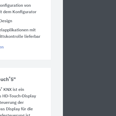
Konfiguration von
t dem Konfigurator
 Design
elapplikationen mit
ttskontrolle lieferbar
en
®
ouch
5"
®
h
KNX ist ein
s HD-Touch-Display
steuerung der
as Display für die
udesteuerung ist