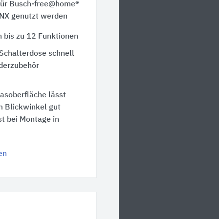
für Busch-free@home®
KNX genutzt werden
 bis zu 12 Funktionen
Schalterdose schnell
derzubehör
lasoberfläche lässt
m Blickwinkel gut
st bei Montage in
en
®