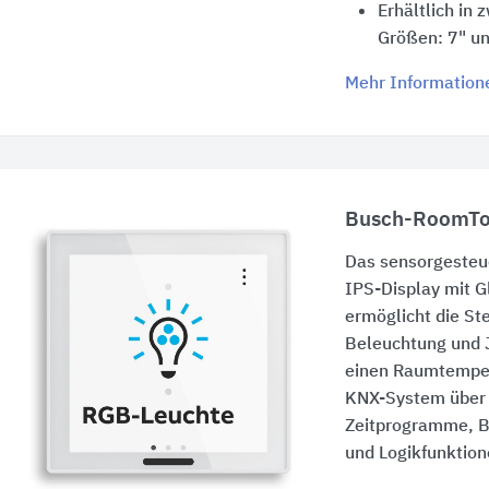
Erhältlich in
Größen: 7" u
Mehr Information
Busch-RoomT
Das sensorgesteue
IPS-Display mit G
ermöglicht die St
Beleuchtung und J
einen Raumtemper
KNX-System über
Zeitprogramme, B
und Logikfunktion