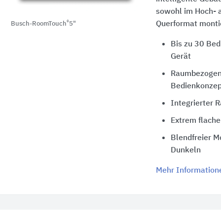
sowohl im Hoch- a
®
Querformat monti
Busch-RoomTouch
5"
Bis zu 30 Be
Gerät
Raumbezogenes
Bedienkonzep
Integrierter
Extrem flach
Blendfreier M
Dunkeln
Mehr Information