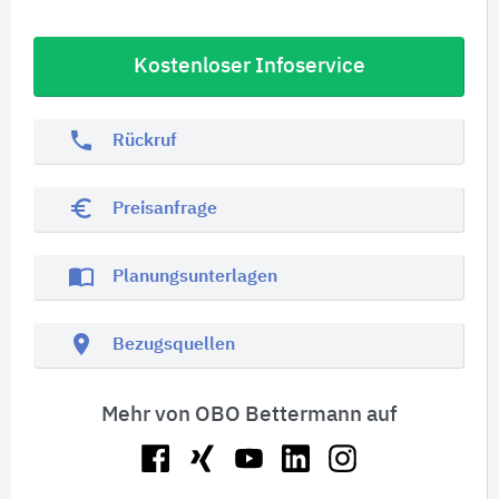
Kostenloser Infoservice
phone
Rückruf
euro_symbol
Preisanfrage
import_contacts
Planungsunterlagen
location_on
Bezugsquellen
Mehr von OBO Bettermann auf