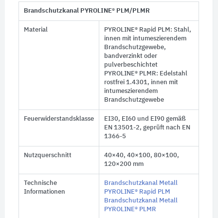
Brandschutzkanal PYROLINE® PLM/PLMR
Material
PYROLINE® Rapid PLM: Stahl,
innen mit intumeszierendem
Brandschutzgewebe,
bandverzinkt oder
pulverbeschichtet
PYROLINE® PLMR: Edelstahl
rostfrei 1.4301, innen mit
intumeszierendem
Brandschutzgewebe
Feuerwiderstandsklasse
EI30, EI60 und EI90 gemäß
EN 13501-2, geprüft nach EN
1366-5
Nutzquerschnitt
40×40, 40×100, 80×100,
120×200 mm
Technische
Brandschutzkanal Metall
Informationen
PYROLINE® Rapid PLM
Brandschutzkanal Metall
PYROLINE® PLMR