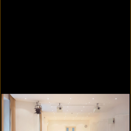
Informationen zu Siniat Brandschutzplatten
Feuerfeste Wandsysteme
Spezial Brandwand
Holzständerwand
Metallständerwand
Feuerfeste Deckensysteme