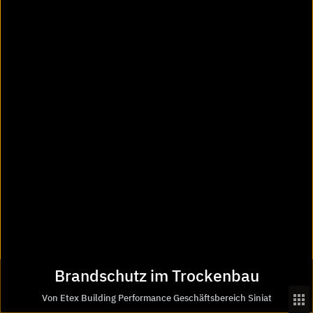
Schallschutz im trockenen Innenausbau
Brandschutz im trockenen Innenausbau
Feuchteschutz im trockenen Innenausbau
Ästhetische Oberflächen im trockenen
Innenausbau
Raumklima im trockenen Innenausbau
Raumakustik im trockenen Innenausbau
Robuste Systeme im trockenen Innenausbau
Beliebte Suchen
Abdichtungssysteme
Akustik-Dämmelemente
Entwässerungsrinnen
Pflastersteine
Brandschutz im Trockenbau
Revisionsschächte
Von Etex Building Performance Geschäftsbereich Siniat
Solarsysteme