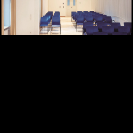
Holzbalkendecke und Decken in
Holztafelbauart
Rohdecken
Selbständige Unterdecken und
Deckenbekeidungen
Siniart Unterdecken udn Deckenbekleidungen
Anwendungsbeispiele Branschutz