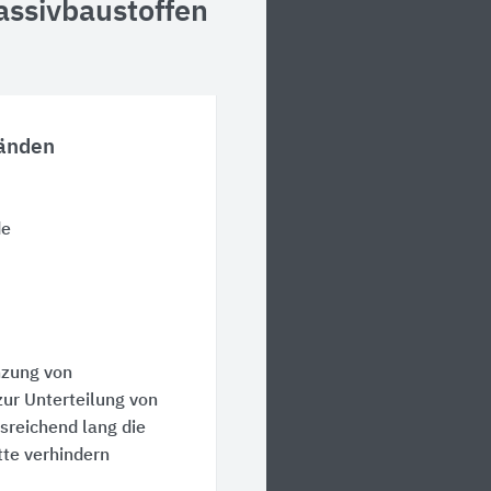
ssivbaustoffen
Wänden
de
nzung von
r Unterteilung von
sreichend lang die
te verhindern