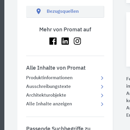
location_on
Bezugsquellen
Mehr von Promat auf
Alle Inhalte von Promat
Produktinformationen
F
i
Ausschreibungstexte
A
Architekturobjekte
k
Alle Inhalte anzeigen
A
E
Passende Suchbegriffe zu