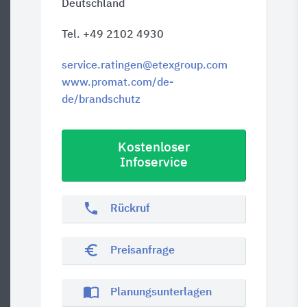
Deutschland
Tel. +49 2102 4930
service.ratingen@etexgroup.com
www.promat.com/de-
de/brandschutz
Kostenloser
Infoservice
phone
Rückruf
euro_symbol
Preisanfrage
import_contacts
Planungsunterlagen