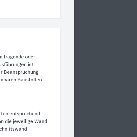
n tragende oder
usführungen ist
er Beanspruchung
nnbaren Baustoffen
lten entsprechend
nn die jeweilige Wand
chnittswand