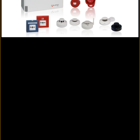
Touch-Bedienteil 5054 als
dezentrale Anzeige- und
Bedieneinrichtung
Touch-Bedienteil 5054