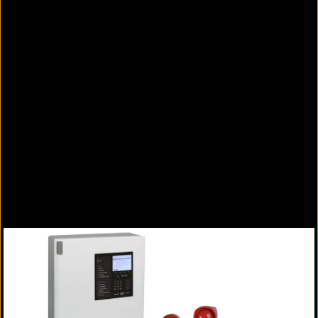
Systemarchitektur Brandmeldezentrale hifire®
4400
Zulassungen
DIN EN 54
VdS 2540
DIN 14675
VdS 2095
DIN VDE V 0826 Teil 2
BHE Hausalarmrichtlinie Typ A / B