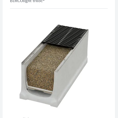
BIRCOlight triloc®