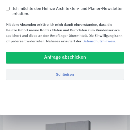
Ich möchte den Heinze Architekten- und Planer-Newsletter
erhalten.
Mit dem Absenden erkläre ich mich damit einverstanden, dass die
Heinze GmbH meine Kontaktdaten und Bürodaten zum Kundenservice
speichert und diese an den Empfänger übermittelt. Die Einwilligung kann
ich jederzeit widerrufen. Näheres erläutert der
Datenschutzhinweis
.
HEK Fertigteilverbindung
Der Halfen HEK Fertigteilverbinder wurde für die
Anfrage abschicken
schnelle und einfache Verbindung von Stahlbeton-
Fertigteilen untereinander oder auch mit
Schließen
angrenzenden Ortbeton-Bauteilen entwickelt.
Einbetonierte Demu Hülsenanker wie
®
beispielsweise T-FIXX
, Bolzen- oder Stabanker
verankern die Zug- und Querkräfte im Fertigteil.