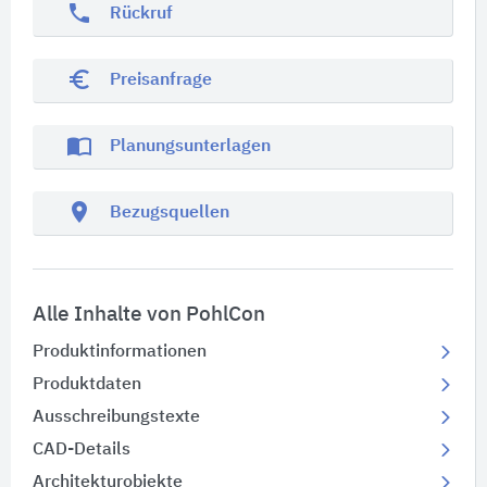
phone
Rückruf
euro_symbol
Preisanfrage
import_contacts
Planungsunterlagen
location_on
Bezugsquellen
Alle Inhalte von PohlCon
Produktinformationen
Produktdaten
Ausschreibungstexte
CAD-Details
Architekturobjekte