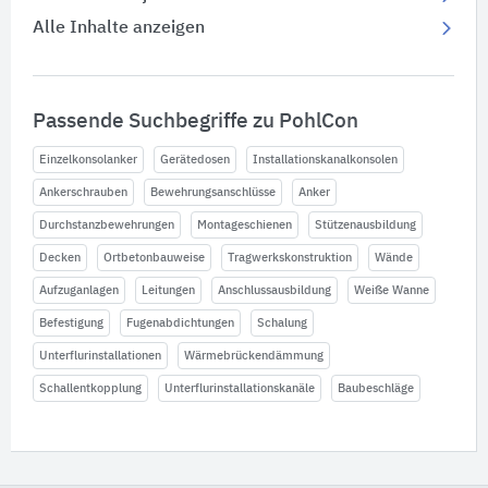
Alle Inhalte anzeigen
Passende Suchbegriffe zu PohlCon
Einzelkonsolanker
Gerätedosen
Installationskanalkonsolen
Ankerschrauben
Bewehrungsanschlüsse
Anker
Durchstanzbewehrungen
Montageschienen
Stützenausbildung
Decken
Ortbetonbauweise
Tragwerkskonstruktion
Wände
Aufzuganlagen
Leitungen
Anschlussausbildung
Weiße Wanne
Befestigung
Fugenabdichtungen
Schalung
Unterflurinstallationen
Wärmebrückendämmung
Schallentkopplung
Unterflurinstallationskanäle
Baubeschläge