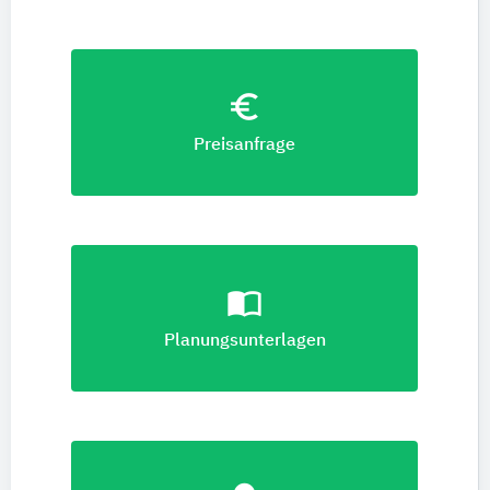
euro_symbol
Preisanfrage
import_contacts
Planungsunterlagen