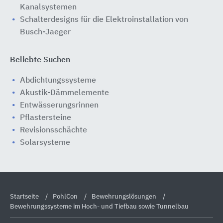
Kanalsystemen
Schalterdesigns für die Elektroinstallation von
Busch-Jaeger
Beliebte Suchen
Abdichtungssysteme
Akustik-Dämmelemente
Entwässerungsrinnen
Pflastersteine
Revisionsschächte
Solarsysteme
Startseite
PohlCon
Bewehrungslösungen
Bewehrungssysteme im Hoch- und Tiefbau sowie Tunnelbau