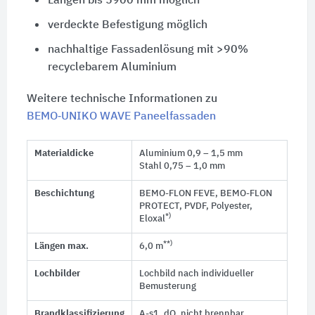
Längen bis 5900 mm möglich
verdeckte Befestigung möglich
nachhaltige Fassadenlösung mit >90%
recyclebarem Aluminium
Weitere technische Informationen zu
BEMO‑UNIKO WAVE Paneelfassaden
Materialdicke
Aluminium 0,9 – 1,5 mm
Stahl 0,75 – 1,0 mm
Beschichtung
BEMO-FLON FEVE, BEMO-FLON
PROTECT, PVDF, Polyester,
*)
Eloxal
**)
Längen max.
6,0 m
Lochbilder
Lochbild nach individueller
Bemusterung
Brandklassifizierung
A-s1, dO, nicht brennbar