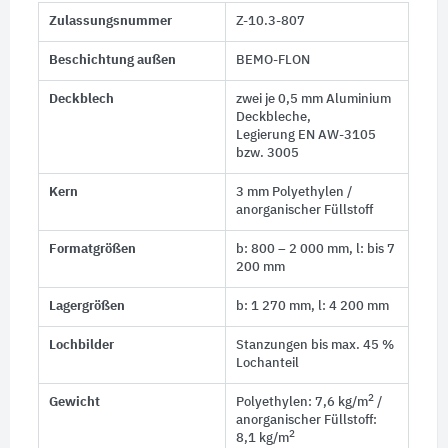
Zulassungsnummer
Z-10.3-807
Beschichtung außen
BEMO-FLON
Deckblech
zwei je 0,5 mm Aluminium
Deckbleche,
Legierung EN AW-3105
bzw. 3005
Kern
3 mm Polyethylen /
anorganischer Füllstoff
Formatgrößen
b: 800 – 2 000 mm, l: bis 7
200 mm
Lagergrößen
b: 1 270 mm, l: 4 200 mm
Lochbilder
Stanzungen bis max. 45 %
Lochanteil
2
Gewicht
Polyethylen: 7,6 kg/m
/
anorganischer Füllstoff:
2
8,1 kg/m