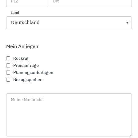
PLZ
Ort
Land
Mein Anliegen
Rückruf
Preisanfrage
Planungsunterlagen
Bezugsquellen
Direkter Kontakt zu "bluMartin"
Meine Nachricht
phone