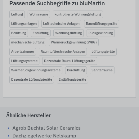
Passende Suchbegriffe zu bluMartin
Lüftung
Wohnräume
kontrollierte Wohnungslüftung
Lüftungsanlagen
Lufttechnische Anlagen
Raumlüftungsgeräte
Belüftung
Entlüftung
Wohnungslüftung
Rückgewinnung
mechanische Lüftung
Wärmerückgewinnung (WRG)
Arbeitszimmer
Raumlufttechnische Anlagen
Lüftungsgeräte
Lüftungssysteme
Dezentrale Raum-Lüftungsgeräte
Wärmerückgewinnungssysteme
Bürolüftung
Sanitärräume
Dezentrale Lüftungsgeräte
Entlüftungsgeräte
Ähnliche Hersteller
Agrob Buchtal Solar Ceramics
Dachziegelwerke Nelskamp