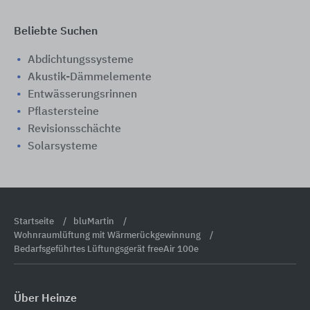
Beliebte Suchen
Abdichtungssysteme
Akustik-Dämmelemente
Entwässerungsrinnen
Pflastersteine
Revisionsschächte
Solarsysteme
Startseite
bluMartin
Wohnraumlüftung mit Wärmerückgewinnung
Bedarfsgeführtes Lüftungsgerät freeAir 100e
Über Heinze