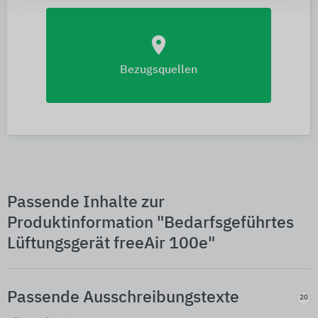
location_on
Bezugsquellen
Passende Inhalte zur
Produktinformation "Bedarfsgeführtes
Lüftungsgerät freeAir 100e"
Passende Ausschreibungstexte
20