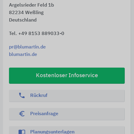
Argelsrieder Feld 1b
82234
Weßling
Deutschland
Tel. +49 8153 889033-0
pr@blumartin.de
blumartin.de
Kostenloser Infoservice
phone
Rückruf
euro_symbol
Preisanfrage
import_contacts
Planungsunterlagen