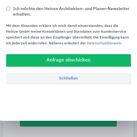
Rückruf
Ich möchte den Heinze Architekten- und Planer-Newsletter
erhalten.
Mit dem Absenden erkläre ich mich damit einverstanden, dass die
Heinze GmbH meine Kontaktdaten und Bürodaten zum Kundenservice
speichert und diese an den Empfänger übermittelt. Die Einwilligung kann
ich jederzeit widerrufen. Näheres erläutert der
Datenschutzhinweis
.
euro_symbol
Preisanfrage
Anfrage abschicken
Schließen
import_contacts
Planungsunterlagen