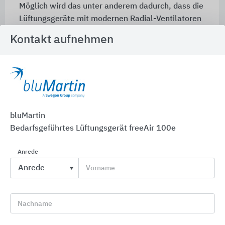
Möglich wird das unter anderem dadurch, dass die
Lüftungsgeräte mit modernen Radial-Ventilatoren
ausgestattet sind. Die schalldämmenden
Kontakt aufnehmen
Eigenschaften wurden ebenso wie die geringe
Schallemission vom Prüfzentrum für Bauelemente
(PfB) belegt.
bluMartin
bluHome Connect Controller
Bedarfsgeführtes Lüftungsgerät freeAir 100e
Anrede
Vorname
Nachname