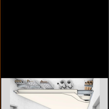
Uniklinikum Schleswig-Holstein, Promat-
Konstruktion 420.82
Selbständige Promat®-
Metalldecken, freitragend und
demontierbar, F 30-AB, F 90-AB
Unterdecken aus großflächig
demontierbaren
Metalldeckenelementen