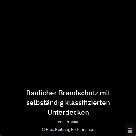
BauNetz
baunetz id
Aktuelles von Heinze
Facebook
Instagram
Pinterest
LinkedIn
Vimeo
Youtube
Podcast Architekturfunk
Baulicher Brandschutz mit
selbständig klassifizierten
8.000
Unterdecken
Hersteller
Von Promat
© Etex Building Performance