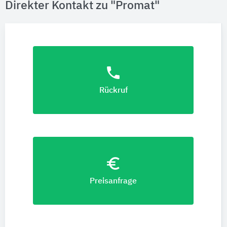
Direkter Kontakt zu "Promat"
phone
Rückruf
euro_symbol
Preisanfrage