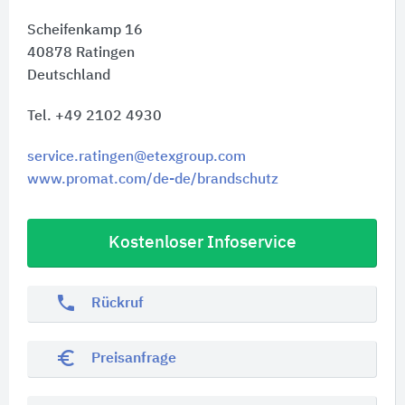
Scheifenkamp 16
40878
Ratingen
Deutschland
Tel. +49 2102 4930
service.ratingen@etexgroup.com
www.promat.com/de-de/brandschutz
Kostenloser Infoservice
phone
Rückruf
euro_symbol
Preisanfrage