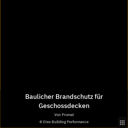
Ausschreibungstexte-Manager
CAD-Manager
Stellenmarkt
Partner von Heinze
BauDatenbank
BauDatenOnline
BauNetz
baunetz id
Aktuelles von Heinze
Facebook
Instagram
Baulicher Brandschutz für
Pinterest
LinkedIn
Geschossdecken
Vimeo
Von Promat
Youtube
© Etex Building Performance
Podcast Architekturfunk