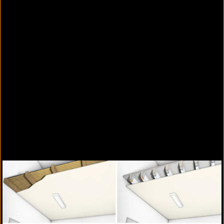
Weitere Informationen zur Bekleidung für
Holzbalkendecken, F 90-B (Konstruktion 128.30)
Konstruktion 128.21
Bekleidung für Holzbalkendecken mit
Verstärkungsprofilen aus Stahl, F 60-B
(Konstruktion 128.21)