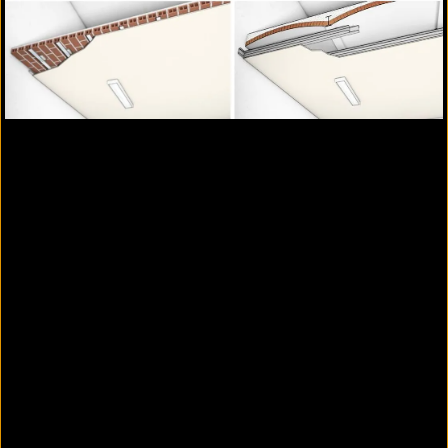
Diese Konstruktion ist nachgewiesen für
Holzbalkenlagen, die für eine höhere Nutzlast
oder Steifigkeit oder auch bei Reparaturarbeiten
durch seitlich angeordnete Stahlprofile verstärkt
wurden. Ein separater Schutz für die Stahlprofile
im Deckenhohlraum ist nicht erforderlich.
Weitere Informationen zur Bekleidung für
Holzbalkendecken mit Verstärkungsprofilen aus
Stahl, F 60-B (Konstruktion 128.21)