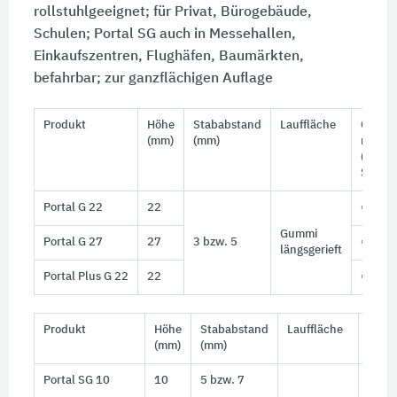
rollstuhlgeeignet; für Privat, Bürogebäude,
Schulen; Portal SG auch in Messehallen,
Einkaufszentren, Flughäfen, Baumärkten,
befahrbar; zur ganzflächigen Auflage
Produkt
Höhe
Stababstand
Lauffläche
Gewich
2
(mm)
(mm)
m
(5 mm
Stabab
Portal G 22
22
≈ 15,3
Gummi
Portal G 27
27
3 bzw. 5
≈ 16,5
längsgerieft
Portal Plus G 22
22
≈ 17,5
Produkt
Höhe
Stababstand
Lauffläche
Gewic
(mm)
(mm)
Portal SG 10
10
5 bzw. 7
≈ 13,
(7 m