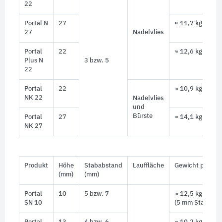
22
Portal N
27
≈ 11,7 kg
27
Nadelvlies
Portal
22
≈ 12,6 kg
Plus N
3 bzw. 5
22
Portal
22
≈ 10,9 kg
NK 22
Nadelvlies
und
Bürste
Portal
27
≈ 14,1 kg
NK 27
2
Produkt
Höhe
Stababstand
Lauffläche
Gewicht pro m
(mm)
(mm)
Portal
10
5 bzw. 7
≈ 12,5 kg
SN 10
(5 mm Stababst