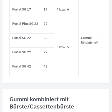
Portal SG 17
17
4 bzw. 6
≈ 16,
(6 m
Portal Plus SG 22
22
≈ 20,
(5 m
Portal SG 22
22
Gummi
≈ 18,
längsgerieft
(5 m
3 bzw. 5
Portal SG 27
27
≈ 18,
(5 m
Portal SG 42
42
≈ 28,
(5 m
Gummi kombiniert mit
Bürste/Cassettenbürste