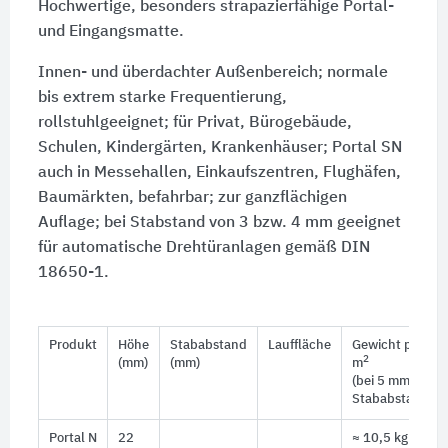
Hochwertige, besonders strapazierfähige Portal-
und Eingangsmatte.
Innen- und überdachter Außenbereich; normale
bis extrem starke Frequentierung,
rollstuhlgeeignet; für Privat, Bürogebäude,
Schulen, Kindergärten, Krankenhäuser; Portal SN
auch in Messehallen, Einkaufszentren, Flughäfen,
Baumärkten, befahrbar; zur ganzflächigen
Auflage; bei Stabstand von 3 bzw. 4 mm geeignet
für automatische Drehtüranlagen gemäß DIN
18650-1.
Produkt
Höhe
Stababstand
Lauffläche
Gewicht pro
2
(mm)
(mm)
m
(bei 5 mm
Stababstand)
Portal N
22
≈ 10,5 kg