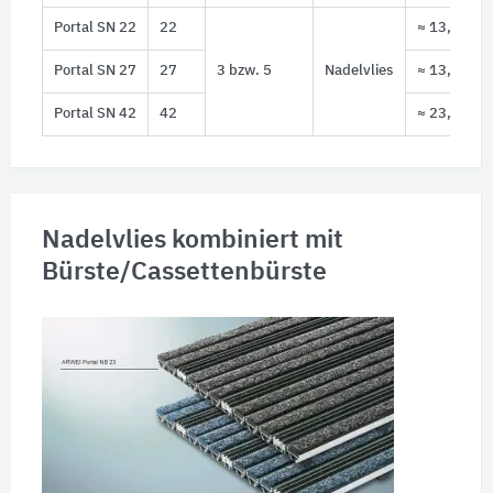
Portal SN 22
22
≈ 13,4 kg
Portal SN 27
27
3 bzw. 5
Nadelvlies
≈ 13,7 kg
Portal SN 42
42
≈ 23,6 kg
Nadelvlies kombiniert mit
Bürste/Cassettenbürste