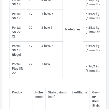
Portal
13
4 bzw. 6
≈ 10,2 kg
SN 12
(6 mm Stababst
Portal
17
4 bzw. 6
≈ 11.9 kg
SN 17
(6 mm Stababst
Portal
22
3 bzw 5
≈ 15,1 kg
Nadelvlies
SN 22
(5 mm Stababst
XL
Portal
17
4 bzw. 6
≈ 11.9 kg
SN 17
(6 mm Stababst
Riegel
Portal
22
3 bzw. 5
≈ 16,2 kg
Plus SN
(5 mm Stababst
22
Produkt
Höhe
Stababstand
Lauffläche
Gewicht pr
2
(mm)
(mm)
m
(bei 5 mm
Stababstan