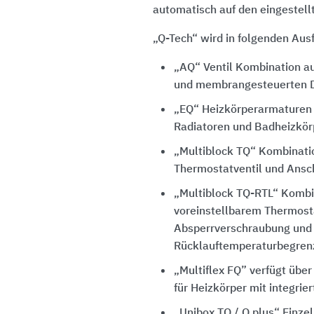
automatisch auf den eingestell
„Q-Tech“ wird in folgenden Au
„AQ“ Ventil Kombination a
und membrangesteuerten D
„EQ“ Heizkörperarmaturen
Radiatoren und Badheizkör
„Multiblock TQ“ Kombinati
Thermostatventil und Ansc
„Multiblock TQ-RTL“ Kombi
voreinstellbarem Thermosta
Absperrverschraubung und
Rücklauftemperaturbegrenz
„Multiflex FQ” verfügt über
für Heizkörper mit integrier
„Unibox TQ / Q plus“ Einze