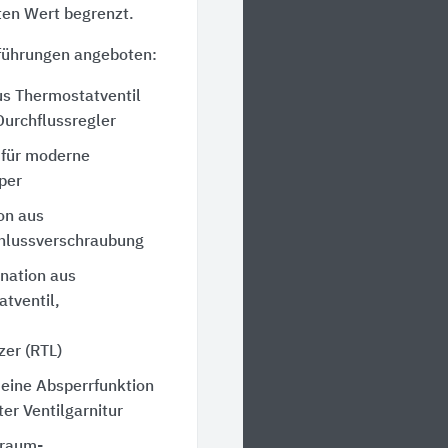
ten Wert begrenzt.
sführungen angeboten:
us Thermostatventil
urchflussregler
 für moderne
per
on aus
hlussverschraubung
nation aus
tventil,
er (RTL)
 eine Absperrfunktion
ter Ventilgarnitur
lraum-