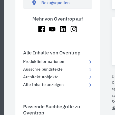
location_on
Bezugsquellen
Mehr von Oventrop auf
Alle Inhalte von Oventrop
Produktinformationen
Ausschreibungstexte
D
Architekturobjekte
D
Alle Inhalte anzeigen
s
s
S
Passende Suchbegriffe zu
d
Oventrop