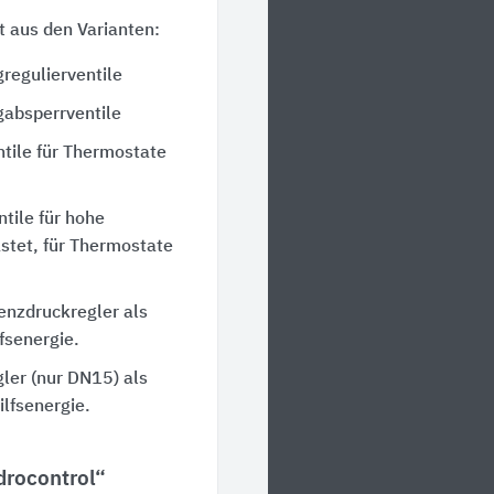
 aus den Varianten:
regulierventile
absperrventile
tile für Thermostate
tile für hohe
stet, für Thermostate
enzdruckregler als
fsenergie.
ler (nur DN15) als
ilfsenergie.
drocontrol“