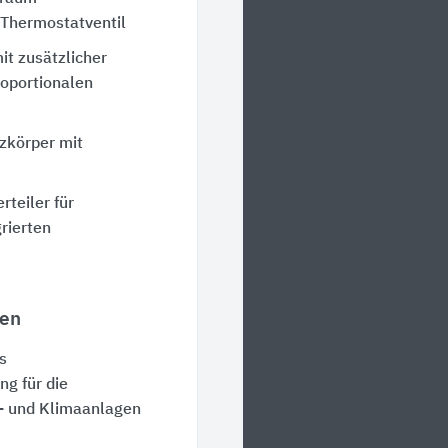
Thermostatventil
t zusätzlicher
roportionalen
izkörper mit
rteiler für
rierten
ren
s
g für die
- und Klimaanlagen