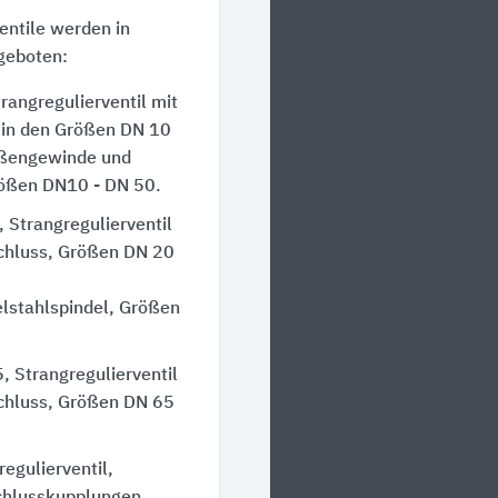
entile werden in
geboten:
angregulierventil mit
 in den Größen DN 10
ußengewinde und
rößen DN10 - DN 50.
 Strangregulierventil
schluss, Größen DN 20
elstahlspindel, Größen
, Strangregulierventil
schluss, Größen DN 65
egulierventil,
schlusskupplungen,