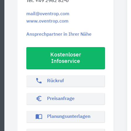
Tel. +49 2962 82-0
mail@oventrop.com
www.oventrop.com
Ansprechpartner in Ihrer Nähe
Kostenloser
Infoservice
phone
Rückruf
euro_symbol
Preisanfrage
import_contacts
Planungsunterlagen