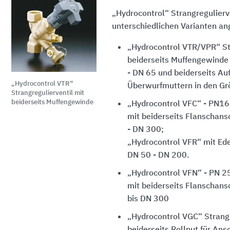
„Hydrocontrol“ Strangregulierv
unterschiedlichen Varianten an
„Hydrocontrol VTR/VPR“ Str
beiderseits Muffengewinde
- DN 65 und beiderseits A
„Hydrocontrol VTR“
Überwurfmuttern in den G
Strangregulierventil mit
beiderseits Muffengewinde
„Hydrocontrol VFC“ - PN16,
mit beiderseits Flanschan
- DN 300;
„Hydrocontrol VFR“ mit Ed
DN 50 - DN 200.
„Hydrocontrol VFN“ - PN 25
mit beiderseits Flanschan
bis DN 300
„Hydrocontrol VGC“ Strangr
beiderseits Rollnut für An