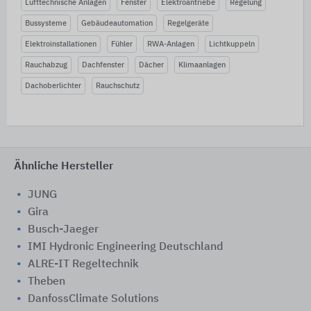
Lufttechnische Anlagen
Fenster
Elektroantriebe
Regelung
Bussysteme
Gebäudeautomation
Regelgeräte
Elektroinstallationen
Fühler
RWA-Anlagen
Lichtkuppeln
Rauchabzug
Dachfenster
Dächer
Klimaanlagen
Dachoberlichter
Rauchschutz
Ähnliche Hersteller
JUNG
Gira
Busch-Jaeger
IMI Hydronic Engineering Deutschland
ALRE-IT Regeltechnik
Theben
DanfossClimate Solutions