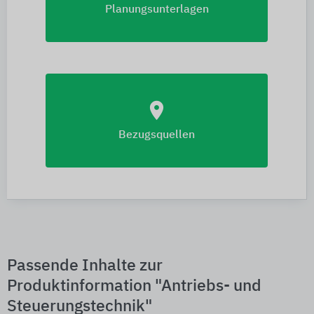
Planungsunterlagen
location_on
Bezugsquellen
Passende Inhalte zur
Produktinformation "Antriebs- und
Steuerungstechnik"