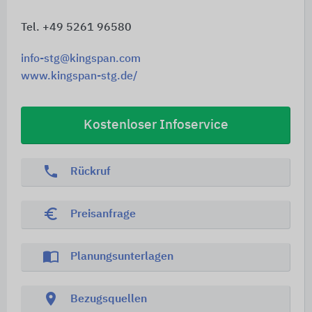
Tel. +49 5261 96580
info-stg@kingspan.com
www.kingspan-stg.de/
Kostenloser Infoservice
phone
Rückruf
euro_symbol
Preisanfrage
import_contacts
Planungsunterlagen
location_on
Bezugsquellen