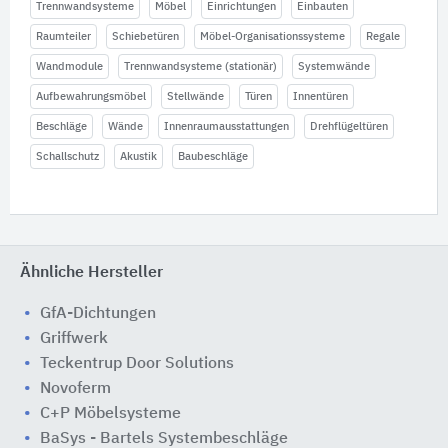
Trennwandsysteme
Möbel
Einrichtungen
Einbauten
Raumteiler
Schiebetüren
Möbel-Organisationssysteme
Regale
Wandmodule
Trennwandsysteme (stationär)
Systemwände
Aufbewahrungsmöbel
Stellwände
Türen
Innentüren
Beschläge
Wände
Innenraumausstattungen
Drehflügeltüren
Schallschutz
Akustik
Baubeschläge
Ähnliche Hersteller
GfA-Dichtungen
Griffwerk
Teckentrup Door Solutions
Novoferm
C+P Möbelsysteme
BaSys - Bartels Systembeschläge