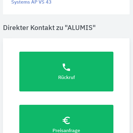
Systems AP VS 43
Direkter Kontakt zu "ALUMIS"
phone
Rückruf
euro_symbol
Preisanfrage