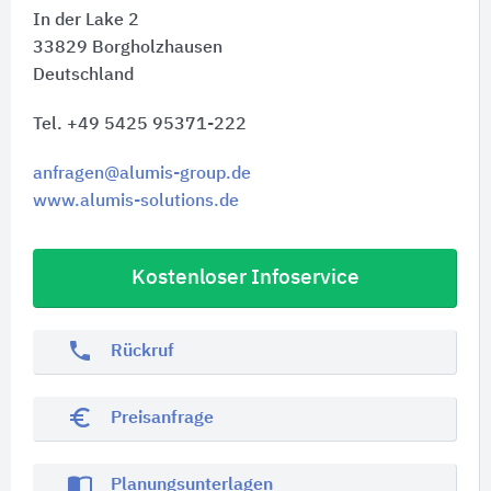
In der Lake 2
33829
Borgholzhausen
Deutschland
Tel. +49 5425 95371-222
anfragen@alumis-group.de
www.alumis-solutions.de
Kostenloser Infoservice
phone
Rückruf
euro_symbol
Preisanfrage
import_contacts
Planungsunterlagen