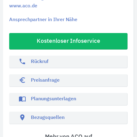
www.aco.de
Ansprechpartner in Ihrer Nähe
Kostenloser Infoservice
phone
Rückruf
euro_symbol
Preisanfrage
import_contacts
Planungsunterlagen
location_on
Bezugsquellen
Mehr von ACO auf