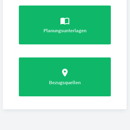
import_contacts
Planungsunterlagen
location_on
Bezugsquellen