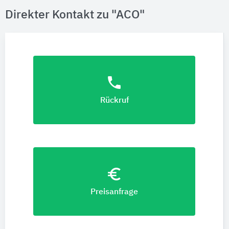
Direkter Kontakt zu "ACO"
phone
Rückruf
euro_symbol
Preisanfrage