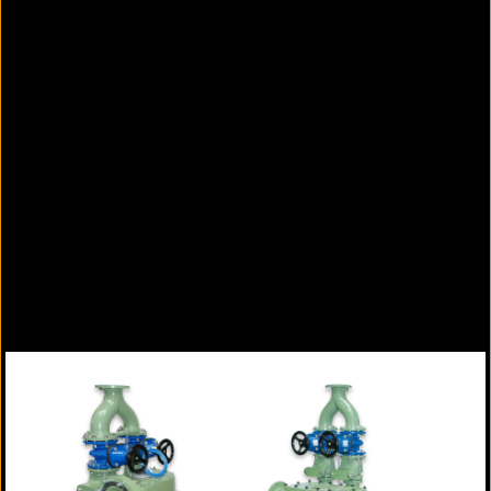
3
Anlagenleistung je Pumpe: 4 m
/h - 200 EW
Förderhöhe: bis 22 m
Behälterinhalt: 107 l
Platzbedarf: 1500 mm x 1500 mm, oder Ø 1800
mm
Zubehör:
Armaturen und Anschlussteile
Handmembranpumpe zur Notentwässerung
Kellerentwässerungspumpe
Alarm- und Überwachungssysteme
STRATE AWALIFT-Schacht
STRATE Betriebsgebäude