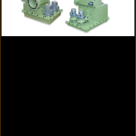
STRATE Montage und Wartung
Produktdatenblatt
Projektierungshilfe
STRATE AWALIFT 0/2