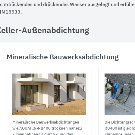
ichtdrückendes und drückendes Wasser ausgelegt und erfülle
IN 18533.
Keller-Außenabdichtung
Mineralische Bauwerksabdichtung
Die Dichtungss
Mineralische Bauwerksabdichtungen
RB400 ist gleichz
wie AQUAFIN-RB400 trocknen nahezu
Einbaulösungen f
klimaunabhängig durch - und das