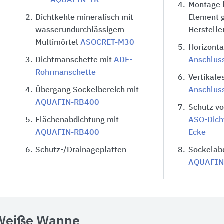
AQUAFIN-1K
4.
Montage 
2.
Dichtkehle mineralisch mit
Element
wasserundurchlässigem
Herstelle
Multimörtel
ASOCRET-M30
5.
Horizont
3.
Dichtmanschette mit
ADF-
Anschlus
Rohrmanschette
6.
Vertikale
4.
Übergang Sockelbereich mit
Anschlus
AQUAFIN-RB400
7.
Schutz vo
5.
Flächenabdichtung mit
ASO-Dich
AQUAFIN-RB400
Ecke
6.
Schutz-/Drainageplatten
8.
Sockelab
AQUAFIN
Weiße Wanne