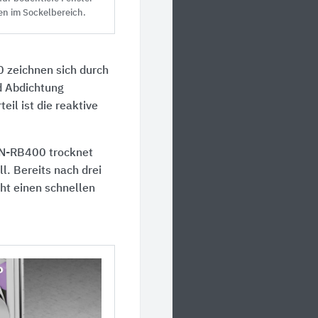
n im Sockelbereich.
zeichnen sich durch
nd Abdichtung
il ist die reaktive
IN-RB400 trocknet
. Bereits nach drei
ht einen schnellen