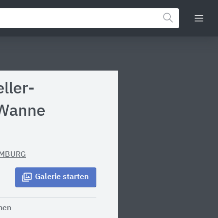
ller-
 Wanne
MBURG
Galerie
starten
nen