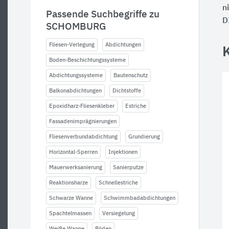
n
Passende Suchbegriffe zu
D
SCHOMBURG
Fliesen-Verlegung
Abdichtungen
Boden-Beschichtungssysteme
Abdichtungssysteme
Bautenschutz
Balkonabdichtungen
Dichtstoffe
Epoxidharz-Fliesenkleber
Estriche
Fassadenimprägnierungen
Fliesenverbundabdichtung
Grundierung
Horizontal-Sperren
Injektionen
Mauerwerksanierung
Sanierputze
Reaktionsharze
Schnellestriche
Schwarze Wanne
Schwimmbadabdichtungen
Spachtelmassen
Versiegelung
Weiße Wanne
Böden