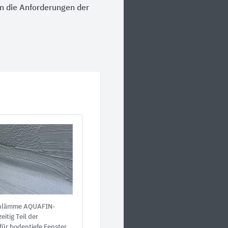
n die Anforderungen der
chlämme AQUAFIN-
eitig Teil der
ür bodentiefe Fenster