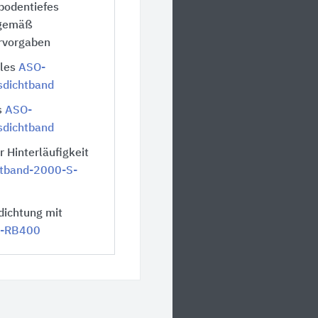
bodentiefes
 gemäß
rvorgaben
ales
ASO-
sdichtband
s
ASO-
sdichtband
r Hinterläufigkeit
tband-2000-S-
dichtung mit
-RB400