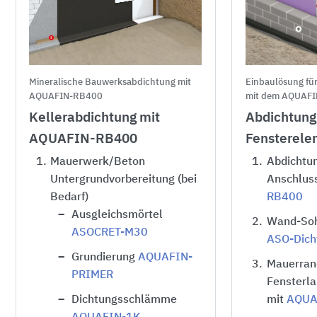
Mineralische Bauwerksabdichtung mit
Einbaulösung fü
AQUAFIN-RB400
mit dem AQUAFI
Kellerabdichtung mit
Abdichtung
AQUAFIN-RB400
Fensterele
1.
Mauerwerk/Beton
1.
Abdichtu
Untergrundvorbereitung (bei
Anschlus
Bedarf)
RB400
Ausgleichsmörtel
2.
Wand-Soh
ASOCRET-M30
ASO-Dich
Grundierung
AQUAFIN-
3.
Mauerran
PRIMER
Fensterla
Dichtungsschlämme
mit
AQUA