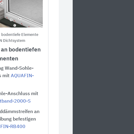
r bodentiefe Elemente
N Dichtsystem
 an bodentiefen
menten
ng Wand-Sohle-
s mit
AQUAFIN-
le-Anschluss mit
tband-2000-S
ddämmstreifen an
ibung befestigen
FIN-RB400