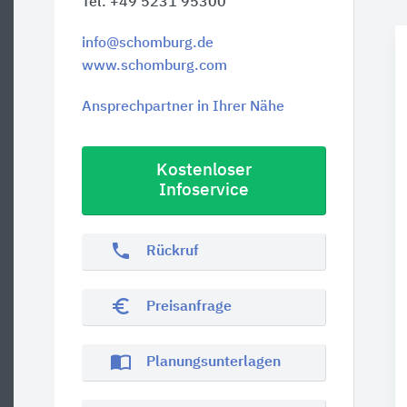
Tel. +49 5231 95300
info@schomburg.de
www.schomburg.com
Ansprechpartner in Ihrer Nähe
Kostenloser
Infoservice
phone
Rückruf
euro_symbol
Preisanfrage
import_contacts
Planungsunterlagen