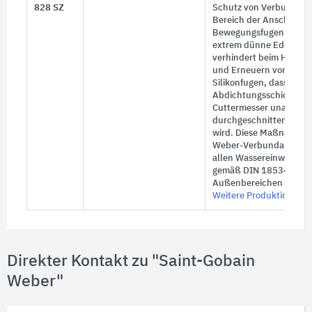
828 SZ
Schutz von Verbundabd
Bereich der Anschluss-
Bewegungsfugen. Das ro
extrem dünne Edelstah
verhindert beim Herau
und Erneuern von elast
Silikonfugen, dass die
Abdichtungsschicht mit
Cuttermesser unabsicht
durchgeschnitten oder 
wird. Diese Maßnahme k
Weber-Verbundabdicht
allen Wassereinwirkung
gemäß DIN 18534 aber 
Außenbereichen einges
Weitere Produktinforma
Direkter Kontakt zu "Saint-Gobain
Weber"