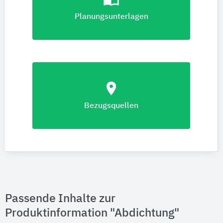
Planungsunterlagen
location_on
Bezugsquellen
Passende Inhalte zur
Produktinformation "Abdichtung"