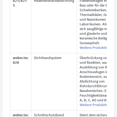
827/827
Reaktionsharzabdichtung
Fliesenbelägen insbeso
S
Bau oder für die Sanier
Schwimmbecken, Sole-
Thermalbäder, Großküc
und Nassräumen sowie 
Laborräumen. Als Unte
sich saugfähige mineral
und glasierte und ungla
keramische Beläge und 
Gussasphalt.
Weitere Produktinforma
weber.tec
Dichtbandsystem
Überbrückung von Bew
828
und flexiblen, wasserdi
Ausbildung von Rand- 
Anschlussfugen im Wan
Bodenbereich, sowie für
Abdichtung von
Rohrdurchführungen in
Nassbereichen. Einsetzb
Feuchtigkeitsbeanspru
A, B, C, A0 und B0.
Weitere Produktinforma
weber.tec
Schnittschutzband
Dient dem sicheren und 