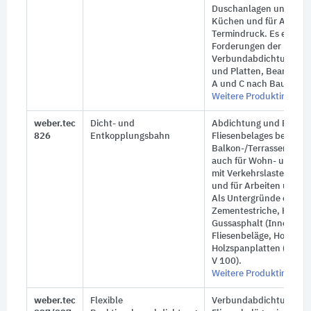
Duschanlagen und gewe
Küchen und für Arbeite
Termindruck. Es erfüllt 
Forderungen der Baurege
Verbundabdichtung unt
und Platten, Beanspru
A und C nach Bauregellis
Weitere Produktinforma
weber.tec
Dicht- und
Abdichtung und Entkop
826
Entkopplungsbahn
Fliesenbelages bei der
Balkon-/Terrassensanie
auch für Wohn- und Au
mit Verkehrslasten klei
und für Arbeiten unter
Als Untergründe eignen
Zementestriche, Heizest
Gussasphalt (Innenbere
Fliesenbeläge, Holzdiel
Holzspanplatten (wasser
V 100).
Weitere Produktinforma
weber.tec
Flexible
Verbundabdichtung un