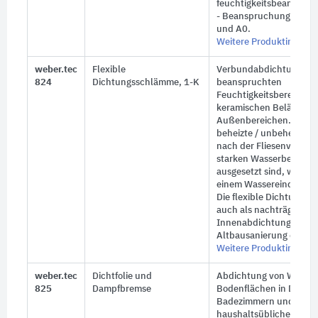
feuchtigkeitsbeanspru
- Beanspruchungsklass
und A0.
Weitere Produktinforma
weber.tec
Flexible
Verbundabdichtung in 
824
Dichtungsschlämme, 1-K
beanspruchten
Feuchtigkeitsbereichen
keramischen Belägen in
Außenbereichen. Unter
beheizte / unbeheizte Es
nach der Fliesenverlegu
starken Wasserbeaufsc
ausgesetzt sind, werden
einem Wassereindringen
Die flexible Dichtungs
auch als nachträgliche
Innenabdichtung in der
Altbausanierung einges
Weitere Produktinforma
weber.tec
Dichtfolie und
Abdichtung von Wand-
825
Dampfbremse
Bodenflächen in Dusch
Badezimmern und Nass
haushaltsüblicher Nutz