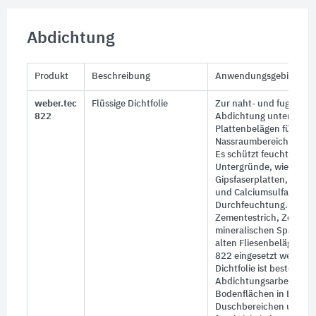
Abdichtung
Produkt
Beschreibung
Anwendungsgebiet
weber.tec
Flüssige Dichtfolie
Zur naht- und fugenlos
822
Abdichtung unter Flies
Plattenbelägen für Feu
Nassraumbereiche im I
Es schützt feuchtigkeit
Untergründe, wie z.B. G
Gipsfaserplatten, Gipsk
und Calciumsulfatestric
Durchfeuchtung. Auch 
Zementestrich, Zement
mineralischen Spachte
alten Fliesenbelägen k
822 eingesetzt werden. 
Dichtfolie ist bestens ge
Abdichtungsarbeiten v
Bodenflächen in Badez
Duschbereichen und a