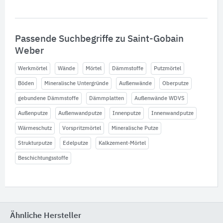
Passende Suchbegriffe zu Saint-Gobain
Weber
Werkmörtel
Wände
Mörtel
Dämmstoffe
Putzmörtel
Böden
Mineralische Untergründe
Außenwände
Oberputze
gebundene Dämmstoffe
Dämmplatten
Außenwände WDVS
Außenputze
Außenwandputze
Innenputze
Innenwandputze
Wärmeschutz
Vorspritzmörtel
Mineralische Putze
Strukturputze
Edelputze
Kalkzement-Mörtel
Beschichtungsstoffe
Ähnliche Hersteller