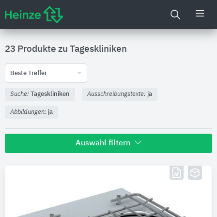
23 Produkte zu
Tageskliniken
Beste Treffer
Suche:
Tageskliniken
Ausschreibungstexte:
ja
Abbildungen:
ja
Auswahl filtern
Hersteller
Geberit
21
Tarkett Holding
2
Digitale Daten