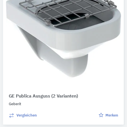
BIM-Daten
Ausschreibungstexte
CAD-Details
Abbildungen
Nachhaltigkeit
Umweltdeklarationen (EPDs)
Produktkategorie
Waschbecken
10
Toilettenbecken
9
GE Publica Ausguss
(2 Varianten)
Elastische Wandschutzbeläge
2
Geberit
Ausgussbecken
1
Urinaltrennwände
1
Vergleichen
Merken